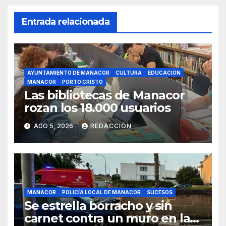
Entrada relacionada
AYUNTAMIENTO DE MANACOR
CULTURA
EDUCACIÓN
MANACOR
PORTO CRISTO
Las bibliotecas de Manacor
rozan los 18.000 usuarios
AGO 5, 2026
REDACCIÓN
MANACOR
POLICÍA LOCAL DE MANACOR
SUCESOS
Se estrella borracho y sin
carnet contra un muro en la