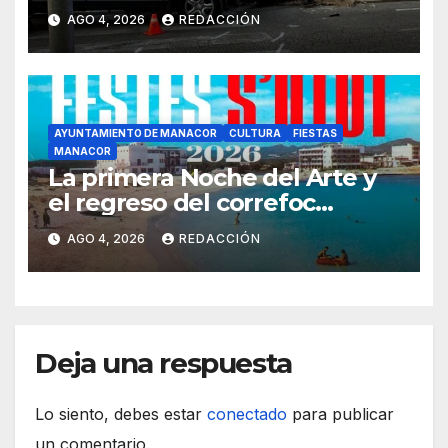
ronda del Port de Manacor y
AGO 4, 2026
REDACCIÓN
lo destroza
AYUNTAMIENTO DE MANACOR
CULTURA
FIESTAS
MANACOR
La primera Noche del Arte y
el regreso del correfoc
marcan las Fiestas de Verano
AGO 4, 2026
REDACCIÓN
de S’Illot 2026
Deja una respuesta
Lo siento, debes estar
conectado
para publicar
un comentario.