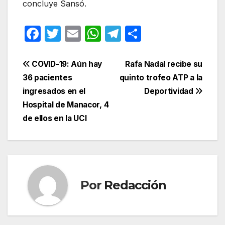
concluye Sansó.
F
T
E
W
T
C
a
w
m
h
el
o
c
itt
ail
at
e
m
Navegación
COVID-19: Aún hay
Rafa Nadal recibe su
e
er
s
gr
p
36 pacientes
quinto trofeo ATP a la
de
ingresados en el
Deportividad
b
A
a
ar
entradas
Hospital de Manacor, 4
o
p
m
tir
de ellos en la UCI
o
p
k
Por
Redacción