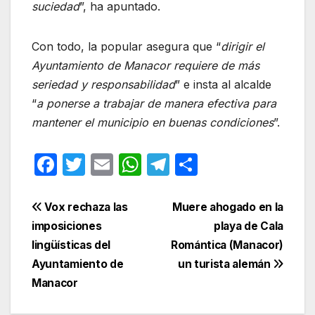
suciedad
”, ha apuntado.
Con todo, la popular asegura que “
dirigir el
Ayuntamiento de Manacor requiere de más
seriedad y responsabilidad
” e insta al alcalde
“
a ponerse a trabajar de manera efectiva para
mantener el municipio en buenas condiciones
”.
F
T
E
W
T
C
a
w
m
h
el
o
c
itt
ail
at
e
m
Navegación
Vox rechaza las
Muere ahogado en la
e
er
s
gr
p
imposiciones
playa de Cala
de
lingüísticas del
Romántica (Manacor)
b
A
a
ar
entradas
Ayuntamiento de
un turista alemán
o
p
m
tir
Manacor
o
p