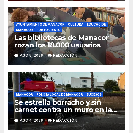
AYUNTAMIENTO DE MANACOR
CULTURA
EDUCACIÓN
MANACOR
PORTO CRISTO
Las bibliotecas de Manacor
rozan los 18.000 usuarios
AGO 5, 2026
REDACCIÓN
MANACOR
POLICÍA LOCAL DE MANACOR
SUCESOS
Se estrella borracho y sin
carnet contra un muro en la
ronda del Port de Manacor y
AGO 4, 2026
REDACCIÓN
lo destroza