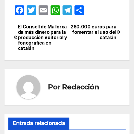
F
T
E
W
T
C
a
w
m
h
el
o
c
itt
ail
at
e
m
El Consell de Mallorca
260.000 euros para
Navegación
da más dinero para la
fomentar el uso del
e
er
s
gr
p
producción editorial y
catalán
de
fonográfica en
b
A
a
ar
catalán
entradas
o
p
m
tir
o
p
k
Por
Redacción
Entrada relacionada