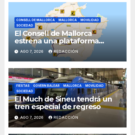
CONSELL DE MALLORCA
MALLORCA
MOVILIDAD
SOCIEDAD
El Consell de Mallorca
estrena una plataforma
inteligente de incidencias
AGO 7, 2026
REDACCIÓN
viarias en tiempo real
FIESTAS
GOVERN BALEAR
MALLORCA
MOVILIDAD
SOCIEDAD
El Much de Sineu tendrá un
tren especial de regreso
AGO 7, 2026
REDACCIÓN