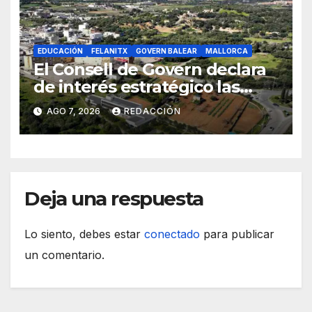
EDUCACIÓN
FELANITX
GOVERN BALEAR
MALLORCA
El Consell de Govern declara
de interés estratégico las
obras de acceso al nuevo
AGO 7, 2026
REDACCIÓN
CEIP de Felanitx
Deja una respuesta
Lo siento, debes estar
conectado
para publicar
un comentario.