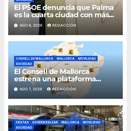
El PSOE denuncia que Palma
es la cuarta ciudad con más
atascos por el «fracaso» de
AGO 8, 2026
REDACCIÓN
Galmés
CONSELL DE MALLORCA
MALLORCA
MOVILIDAD
SOCIEDAD
El Consell de Mallorca
estrena una plataforma
inteligente de incidencias
AGO 7, 2026
REDACCIÓN
viarias en tiempo real
FIESTAS
GOVERN BALEAR
MALLORCA
MOVILIDAD
SOCIEDAD