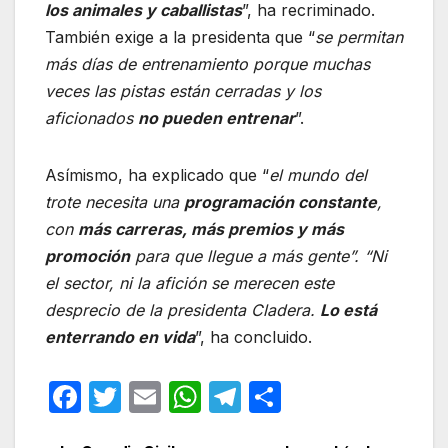
los animales y caballistas
”, ha recriminado.
También exige a la presidenta que “
se permitan
más días de entrenamiento porque muchas
veces las pistas están cerradas y los
aficionados
no pueden entrenar
”.
Asímismo, ha explicado que “
el mundo del
trote necesita una
programación constante
,
con
más carreras, más premios y más
promoción
para que llegue a más gente”. “Ni
el sector, ni la afición se merecen este
desprecio de la presidenta Cladera.
Lo está
enterrando en vida
”, ha concluido.
F
T
E
W
T
C
a
w
m
h
el
o