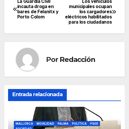
c
itt
ail
at
e
m
La Guardia Civil
Los vehículos
Navegación
incauta droga en
municipales ocupan
e
er
s
gr
p
bares de Felanitx y
los cargadores
de
Porto Colom
eléctricos habilitados
b
A
a
ar
para los ciudadanos
entradas
o
p
m
tir
o
p
k
Por
Redacción
Entrada relacionada
MALLORCA
MOVILIDAD
PALMA
POLÍTICA
PSOE
SOCIEDAD