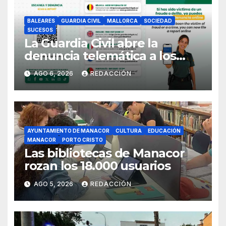
BALEARES
GUARDIA CIVIL
MALLORCA
SOCIEDAD
SUCESOS
La Guardia Civil abre la
denuncia telemática a los
ciudadanos europeos
AGO 6, 2026
REDACCIÓN
AYUNTAMIENTO DE MANACOR
CULTURA
EDUCACIÓN
MANACOR
PORTO CRISTO
Las bibliotecas de Manacor
rozan los 18.000 usuarios
AGO 5, 2026
REDACCIÓN