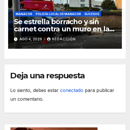
MANACOR
POLICÍA LOCAL DE MANACOR
SUCESOS
Se estrella borracho y sin
carnet contra un muro en la
ronda del Port de Manacor y
AGO 4, 2026
REDACCIÓN
lo destroza
Deja una respuesta
Lo siento, debes estar
conectado
para publicar
un comentario.