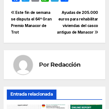
a
w
m
h
el
o
c
itt
ail
at
e
m
Navegación
Este fin de semana
Ayudas de 205.000
e
er
s
gr
p
se disputa el 64º Gran
euros para rehabilitar
de
Premio Manacor de
viviendas del casco
b
A
a
ar
entradas
Trot
antiguo de Manacor
o
p
m
tir
o
p
k
Por
Redacción
Entrada relacionada