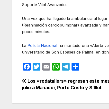
Soporte Vital Avanzado.
Una vez que ha llegado la ambulancia al lugar 
(Reanimación cardiopulmonar) avanzada y han 
pocos minutos.
La
Policía Nacional
ha montado una «Alerta verd
universitario de Son Espases de Palma, en dond
F
T
E
W
T
C
a
w
m
h
el
o
c
itt
ail
at
e
m
Navegación
Los «rodatallers» regresan este me
julio a Manacor, Porto Cristo y S’Illot
e
er
s
gr
p
de
b
A
a
ar
entradas
o
p
m
tir