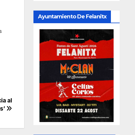
Ayuntamiento De Felanitx
s
ia al
as’