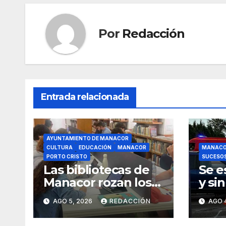
o
p
k
Por
Redacción
Entrada relacionada
AYUNTAMIENTO DE MANACOR
CULTURA
EDUCACIÓN
MANACOR
MANAC
PORTO CRISTO
SUCESO
Las bibliotecas de
Se e
Manacor rozan los
y si
18.000 usuarios
un m
AGO 5, 2026
REDACCIÓN
AGO 
rond
Mana