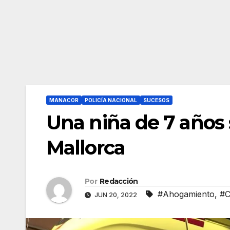
MANACOR
POLICÍA NACIONAL
SUCESOS
Una niña de 7 años
Mallorca
Por
Redacción
#Ahogamiento
,
#C
JUN 20, 2022