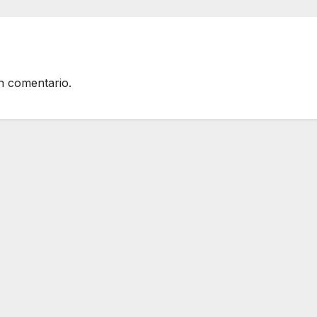
roza
2026
n comentario.