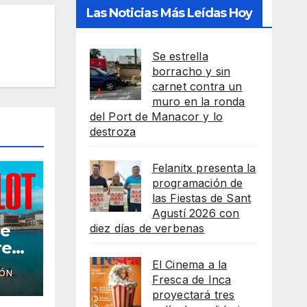
Las Noticias Más Leídas Hoy
Se estrella
borracho y sin
carnet contra un
muro en la ronda
del Port de Manacor y lo
destroza
Felanitx presenta la
programación de
las Fiestas de Sant
Agustí 2026 con
he
diez días de verbenas
reso
El Cinema a la
IÓN
as
Fresca de Inca
proyectará tres
lot