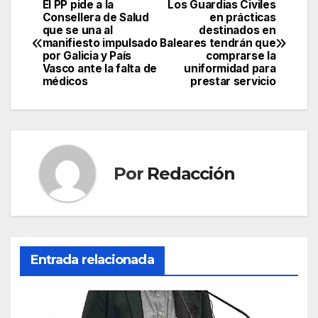
c
itt
ail
at
e
m
El PP pide a la
Los Guardias Civiles
Navegación
Consellera de Salud
en prácticas
e
er
s
gr
p
que se una al
destinados en
de
manifiesto impulsado
Baleares tendrán que
b
A
a
ar
por Galicia y País
comprarse la
entradas
Vasco ante la falta de
uniformidad para
o
p
m
tir
médicos
prestar servicio
o
p
k
Por
Redacción
Entrada relacionada