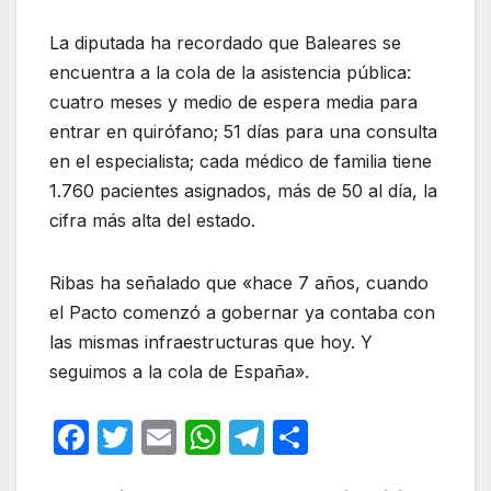
La diputada ha recordado que Baleares se
encuentra a la cola de la asistencia pública:
cuatro meses y medio de espera media para
entrar en quirófano; 51 días para una consulta
en el especialista; cada médico de familia tiene
1.760 pacientes asignados, más de 50 al día, la
cifra más alta del estado.
Ribas ha señalado que «hace 7 años, cuando
el Pacto comenzó a gobernar ya contaba con
las mismas infraestructuras que hoy. Y
seguimos a la cola de España».
F
T
E
W
T
C
a
w
m
h
el
o