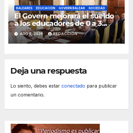
BALEARES
EDUCACIÓN
GOVERN BALEAR
SOCIEDAD
El Govern mejorará el sueldo
a los educadores de 0 a 3
años y pagará sus nóminas
AGO 8, 2026
REDACCIÓN
Deja una respuesta
Lo siento, debes estar
conectado
para publicar
un comentario.