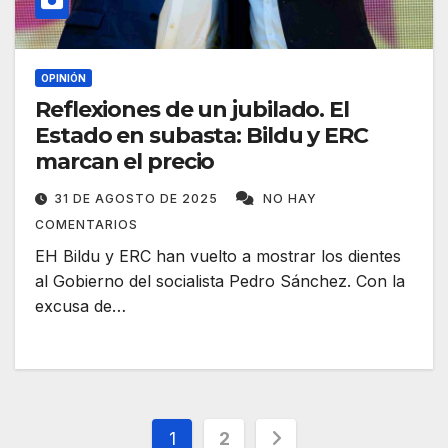
OPINIÓN
Reflexiones de un jubilado. El
Estado en subasta: Bildu y ERC
marcan el precio
31 DE AGOSTO DE 2025
NO HAY
COMENTARIOS
EH Bildu y ERC han vuelto a mostrar los dientes
al Gobierno del socialista Pedro Sánchez. Con la
excusa de…
Paginación
1
2