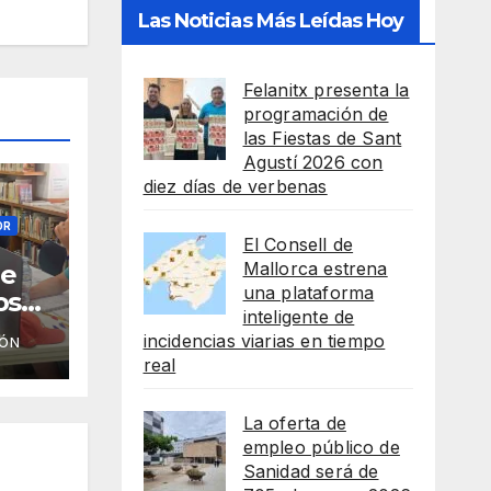
Las Noticias Más Leídas Hoy
Felanitx presenta la
programación de
las Fiestas de Sant
Agustí 2026 con
diez días de verbenas
OR
El Consell de
Mallorca estrena
de
una plataforma
os
inteligente de
incidencias viarias en tiempo
IÓN
real
La oferta de
empleo público de
Sanidad será de