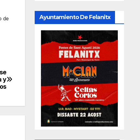
Ayuntamiento De Felanitx
o de
 se
a y
cos