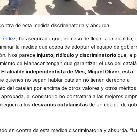
ntra de esta medida discriminatoria y absurda.
rnández
, ha asegurado que, en caso de llegar a la alcaldía,
liminar la medida que acaba de adoptar el equipo de gobier
ción. Nos parece
injusto, ridículo y discriminatorio
que, a pa
miento de Manacor tengan que garantizar el uso del catal
.
El alcalde independentista de Més, Miquel Oliver, está
e quienes no sepan hablar catalán no tienen derecho a
to del catalán por encima de otros valores y otros méritos
 aprobada, el consistorio no contratará a las mejores empr
plieguen a los
desvaríos catalanistas
de un equipo de gob
do en contra de esta medida discriminatoria y absurda. “U