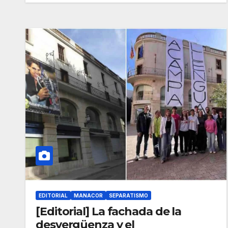
EDITORIAL
MANACOR
SEPARATISMO
[Editorial] La fachada de la
desvergüenza y el