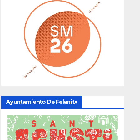
Ayuntamiento De Felanitx