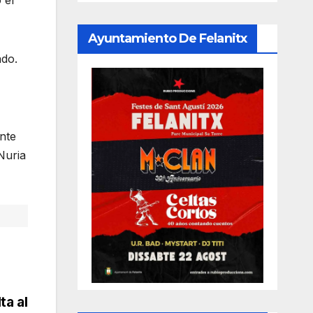
 el
Ayuntamiento De Felanitx
ado.
nte
Nuria
ta al