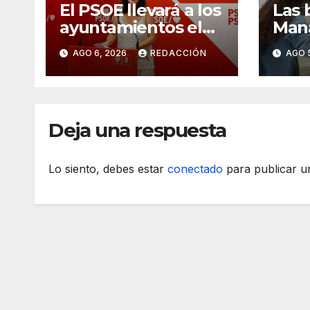
El PSOE llevará a los
Las 
ayuntamientos el
Mana
cambio de modelo
18.0
AGO 6, 2026
REDACCIÓN
AGO 
turístico y de
vivienda
Deja una respuesta
Lo siento, debes estar
conectado
para publicar u