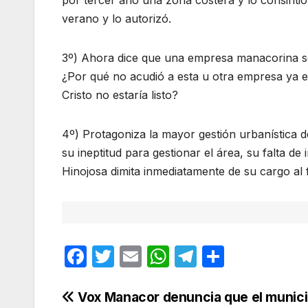
por tercer año una zona costera y lo consintió
verano y lo autorizó.
3º) Ahora dice que una empresa manacorina se
¿Por qué no acudió a esta u otra empresa ya 
Cristo no estaría listo?
4º) Protagoniza la mayor gestión urbanística 
su ineptitud para gestionar el área, su falta d
Hinojosa dimita inmediatamente de su cargo al
F
T
E
W
T
C
a
w
m
h
el
o
c
itt
ail
at
e
m
Navegación
Vox Manacor denuncia que el munici