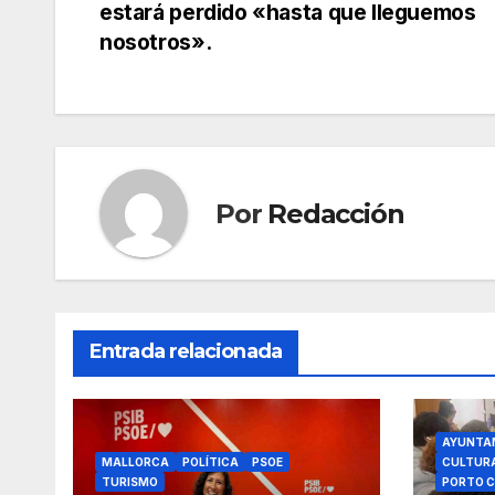
estará perdido «hasta que lleguemos
e
er
s
gr
p
de
nosotros».
b
A
a
ar
entradas
o
p
m
tir
o
p
k
Por
Redacción
Entrada relacionada
AYUNTA
MALLORCA
POLÍTICA
PSOE
CULTUR
TURISMO
PORTO C