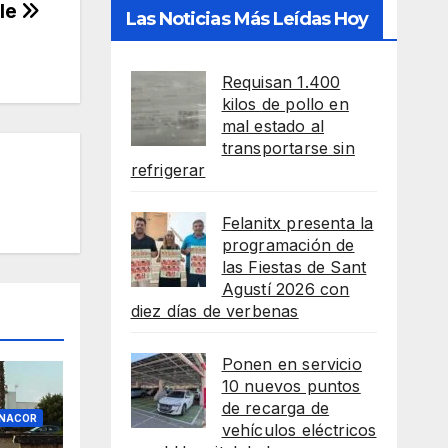
lle
Las Noticias Más Leídas Hoy
Requisan 1.400
kilos de pollo en
mal estado al
transportarse sin
refrigerar
Felanitx presenta la
programación de
las Fiestas de Sant
Agustí 2026 con
diez días de verbenas
Ponen en servicio
10 nuevos puntos
de recarga de
ANACOR
vehículos eléctricos