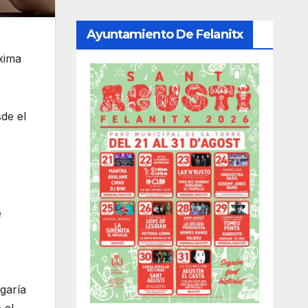
Ayuntamiento De Felanitx
áxima
de el
e
garía