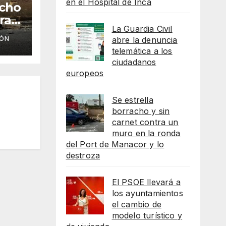
en el Hospital de Inca
acho
ra
La Guardia Civil
abre la denuncia
IÓN
de
telemática a los
ciudadanos
europeos
Se estrella
borracho y sin
carnet contra un
muro en la ronda
del Port de Manacor y lo
destroza
El PSOE llevará a
los ayuntamientos
el cambio de
modelo turístico y