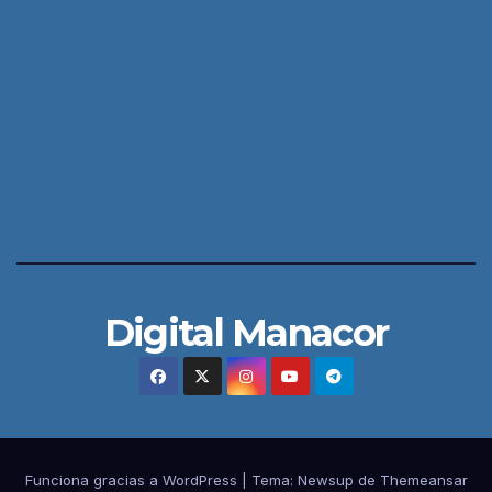
Digital Manacor
Funciona gracias a WordPress
|
Tema:
Newsup
de
Themeansar