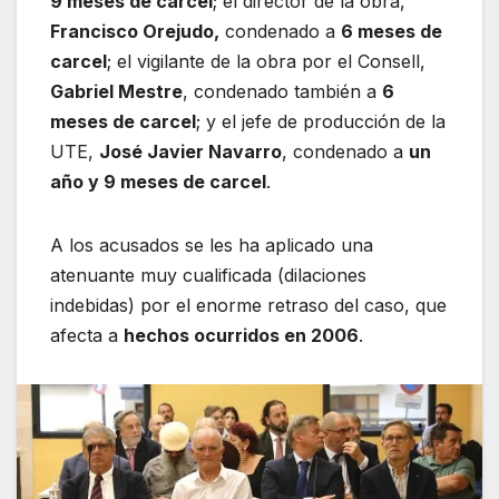
9 meses de carcel
; el director de la obra,
Francisco Orejudo,
condenado a
6 meses de
carcel
; el vigilante de la obra por el Consell,
Gabriel Mestre
, condenado también a
6
meses de carcel
; y el jefe de producción de la
UTE,
José Javier Navarro
, condenado a
un
año y 9 meses de carcel
.
A los acusados se les ha aplicado una
atenuante muy cualificada (dilaciones
indebidas) por el enorme retraso del caso, que
afecta a
hechos ocurridos en 2006
.