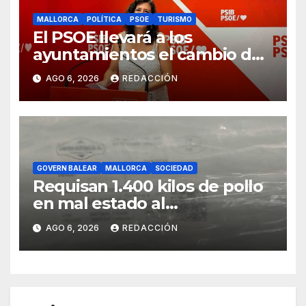
MALLORCA
POLÍTICA
PSOE
TURISMO
El PSOE llevará a los
ayuntamientos el cambio de
modelo turístico y de vivienda
AGO 6, 2026
REDACCIÓN
GOVERN BALEAR
MALLORCA
SOCIEDAD
Requisan 1.400 kilos de pollo
en mal estado al
transportarse sin refrigerar
AGO 6, 2026
REDACCIÓN