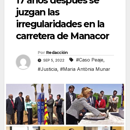
17 años después se
juzgan las
irregularidades en la
carretera de Manacor
Por
Redacción
#Caso Peaje
,
SEP 5, 2022
#Justicia
,
#Maria Antònia Munar