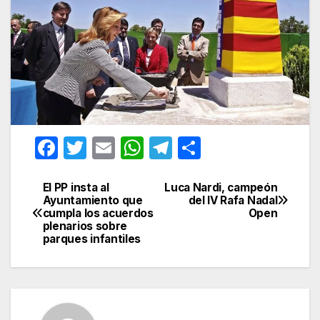
F
T
E
W
T
C
a
w
m
h
el
o
c
itt
ail
at
e
m
El PP insta al
Luca Nardi, campeón
Navegación
Ayuntamiento que
del IV Rafa Nadal
e
er
s
gr
p
cumpla los acuerdos
Open
de
plenarios sobre
b
A
a
ar
parques infantiles
entradas
o
p
m
tir
o
p
k