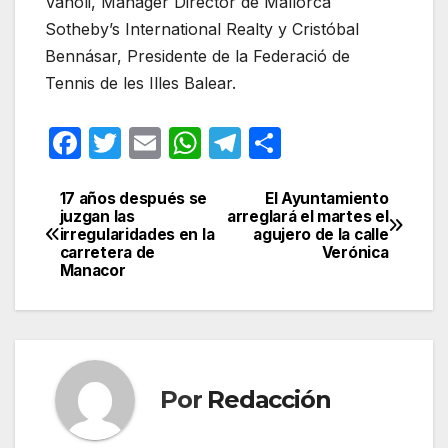
Vanoli, Manager Director de Mallorca
Sotheby’s International Realty y Cristóbal
Bennásar, Presidente de la Federació de
Tennis de les Illes Balear.
F
T
E
W
T
C
a
w
m
h
el
o
c
itt
ail
at
e
m
17 años después se
El Ayuntamiento
Navegación
juzgan las
arreglará el martes el
e
er
s
gr
p
irregularidades en la
agujero de la calle
de
carretera de
Verónica
b
A
a
ar
Manacor
entradas
o
p
m
tir
o
p
k
Por
Redacción