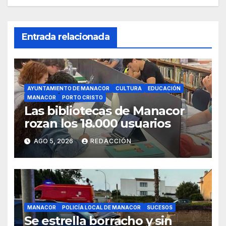
Entrada relacionada
AYUNTAMIENTO DE MANACOR
CULTURA
EDUCACIÓN
MANACOR
PORTO CRISTO
Las bibliotecas de Manacor
rozan los 18.000 usuarios
AGO 5, 2026
REDACCIÓN
MANACOR
POLICÍA LOCAL DE MANACOR
SUCESOS
Se estrella borracho y sin