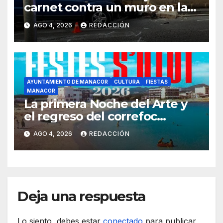
carnet contra un muro en la
ronda del Port de Manacor y
AGO 4, 2026
REDACCIÓN
lo destroza
AYUNTAMIENTO DE MANACOR
CULTURA
FIESTAS
MANACOR
La primera Noche del Arte y
el regreso del correfoc
marcan las Fiestas de Verano
AGO 4, 2026
REDACCIÓN
de S’Illot 2026
Deja una respuesta
Lo siento, debes estar
conectado
para publicar