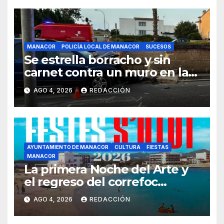
MANACOR
POLICÍA LOCAL DE MANACOR
SUCESOS
Se estrella borracho y sin
carnet contra un muro en la
ronda del Port de Manacor y
AGO 4, 2026
REDACCIÓN
lo destroza
AYUNTAMIENTO DE MANACOR
CULTURA
FIESTAS
MANACOR
La primera Noche del Arte y
el regreso del correfoc
marcan las Fiestas de Verano
AGO 4, 2026
REDACCIÓN
de S’Illot 2026