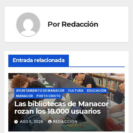
k
Por
Redacción
Entrada relacionada
AYUNTAMIENTO DE MANACOR
CULTURA
EDUCACIÓN
MANACOR
PORTO CRISTO
Las bibliotecas de Manacor
rozan los 18.000 usuarios
AGO 5, 2026
REDACCIÓN