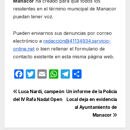
Manacor
ha creado para que todos los
residentes en el término municipal de Manacor
puedan tener voz.
Pueden enviarnos sus denuncias por correo
electrónico a
redacción@41134934.servicio-
online.net
o bien rellenar el formulario de
contacto existente en esta misma página web.
F
T
E
W
T
C
a
w
m
h
el
o
c
itt
ail
at
e
m
Navegación
Luca Nardi, campeón
Un informe de la Policía
e
er
s
gr
p
del IV Rafa Nadal Open
Local deja en evidencia
de
al Ayuntamiento de
b
A
a
ar
entradas
Manacor
o
p
m
tir
o
p