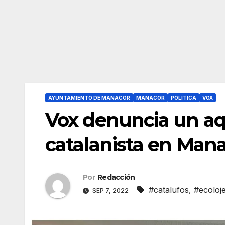
AYUNTAMIENTO DE MANACOR
MANACOR
POLÍTICA
VOX
Vox denuncia un aqu
catalanista en Man
Por
Redacción
#catalufos
,
#ecoloj
SEP 7, 2022