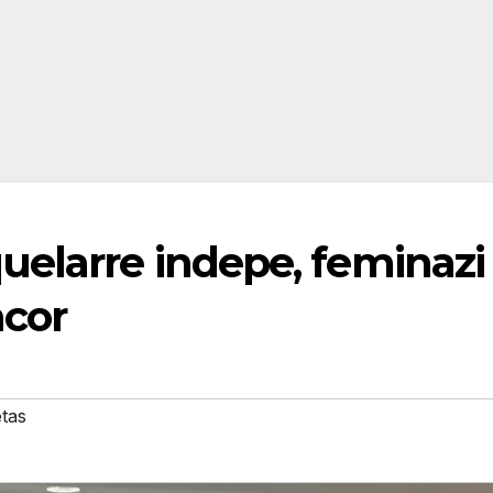
elarre indepe, feminazi
acor
etas