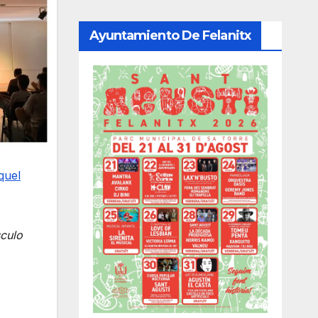
Ayuntamiento De Felanitx
quel
culo