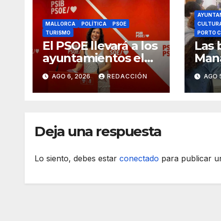
AYUNTA
MALLORCA
POLÍTICA
PSOE
CULTUR
TURISMO
PORTO C
El PSOE llevará a los
Las 
ayuntamientos el
Mana
cambio de modelo
18.0
AGO 6, 2026
REDACCIÓN
AGO 
turístico y de
vivienda
Deja una respuesta
Lo siento, debes estar
conectado
para publicar u