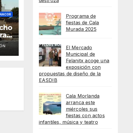
destroza
ANACOR
Programa de
fiestas de Cala
acho
Murada 2025
ra
IÓN
El Mercado
de
Municipal de
Felanitx acoge una
exposición con
propuestas de diseño de la
EASDIB
Cala Morlanda
arranca este
miércoles sus
fiestas con actos
infantiles, música y teatro