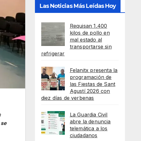
Las Noticias Más Leídas Hoy
Requisan 1.400
kilos de pollo en
mal estado al
transportarse sin
refrigerar
Felanitx presenta la
programación de
las Fiestas de Sant
Agustí 2026 con
diez días de verbenas
La Guardia Civil
n
abre la denuncia
se
telemática a los
ciudadanos