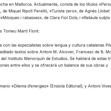
echa en Mallorca. Actualmente, consta de los títulos «Pers
, de Miquel Ripoll Perelló, «Turista zero», de Agnès Llobet 
«Miloques i rabasses», de Clara Fiol Dols; i «Retaule sutjós
s Tomeu Martí Florit.
 con las especialistas sobre lengua y cultura catalanas Pil
editado textos sobre Antoni M. Alcover, Francesc de B. Mo
 del Instituto Menorquín de Estudios. Se hablará de estas t
aciones entre ellos y se ofrecerá un balance de sus obras y
io «Dilema d’energies» (Ensiola Editorial); y Antoni Vives