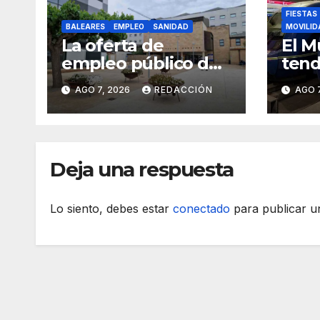
FIESTAS
BALEARES
EMPLEO
SANIDAD
MOVILID
La oferta de
El M
empleo público de
tend
Sanidad será de 705
espe
AGO 7, 2026
REDACCIÓN
AGO 7
plazas en 2026
Deja una respuesta
Lo siento, debes estar
conectado
para publicar u