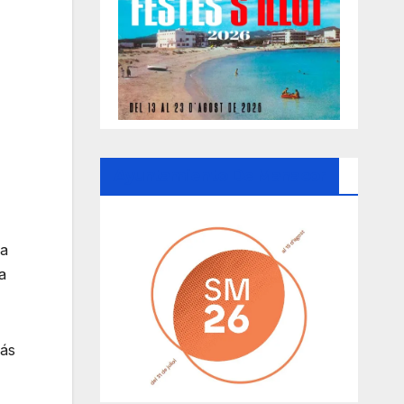
Ayuntamiento De Manacor
la
a
más