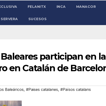
XCLUSIVA
FELANITX
INCA
MANACOR
 SERVERA
SUCESOS
 Baleares participan en la
ro en Catalán de Barcelo
ios Baleáricos
,
#Paises catalanes
,
#Països catalans