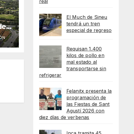
real
El Much de Sineu
tendrá un tren
de
especial de regreso
ico
ÓN
eso
e
Requisan 1.400
kilos de pollo en
mal estado al
transportarse sin
refrigerar
Felanitx presenta la
programación de
las Fiestas de Sant
Agustí 2026 con
diez días de verbenas
Inca tramita 45