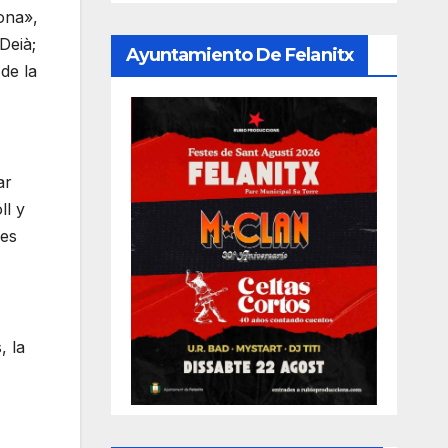
ona»,
Deià;
Ayuntamiento De Felanitx
 de la
ar
ll y
res
, la