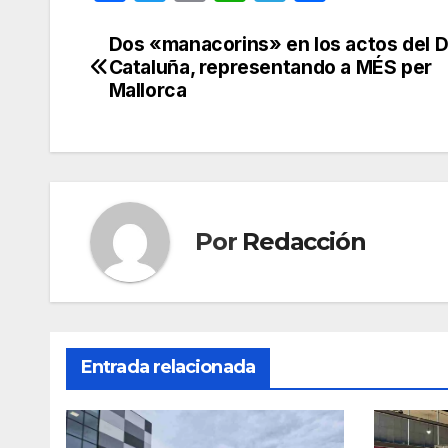
a
w
m
h
el
o
c
itt
ail
at
e
m
Dos «manacorins» en los actos del D
Navegación
Cataluña, representando a MÉS per
e
er
s
gr
p
de
Mallorca
b
A
a
ar
entradas
o
p
m
tir
o
p
k
Por
Redacción
Entrada relacionada