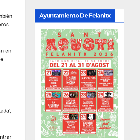
Ayuntamiento De Felanitx
ambién
bros
an en
te
ada’,
ntrar