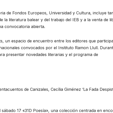
leria de Fondos Europeos, Universidad y Cultura, incluye t
e la literatura balear y del trabajo del IEB y a la venta de li
na convocatoria abierta.
ts, un espacio de encuentro entre los editores que particip
rnacionales convocados por el Instituto Ramon Llull. Duran
para presentar novedades literarias y el programa de
uentacuentos de Canizales, Cecília Giménez ‘La Fada Despist
l sábado 17 «31D Poesía», una colección centrada en enco