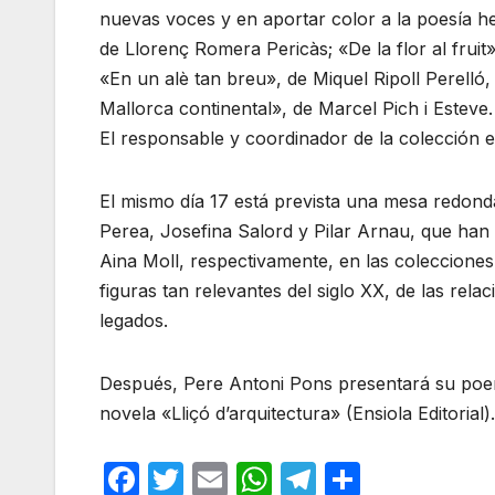
nuevas voces y en aportar color a la poesía h
de Llorenç Romera Pericàs; «De la flor al fruit»
«En un alè tan breu», de Miquel Ripoll Perelló, 
Mallorca continental», de Marcel Pich i Esteve.
El responsable y coordinador de la colección e
El mismo día 17 está prevista una mesa redonda
Perea, Josefina Salord y Pilar Arnau, que han 
Aina Moll, respectivamente, en las colecciones
figuras tan relevantes del siglo XX, de las rel
legados.
Después, Pere Antoni Pons presentará su poemar
novela «Lliçó d’arquitectura» (Ensiola Editorial).
F
T
E
W
T
C