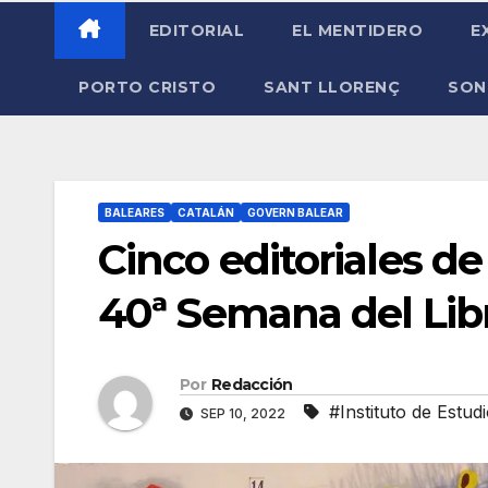
EDITORIAL
EL MENTIDERO
E
PORTO CRISTO
SANT LLORENÇ
SON
BALEARES
CATALÁN
GOVERN BALEAR
Cinco editoriales de
40ª Semana del Lib
Por
Redacción
#Instituto de Estud
SEP 10, 2022