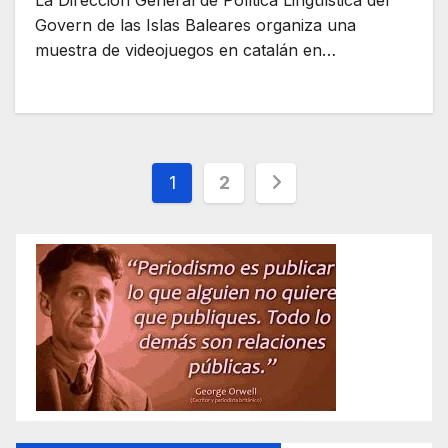
La Dirección General de Política Lingüística del
Govern de las Islas Baleares organiza una
muestra de videojuegos en catalán en…
Paginación
1
2
de
entradas