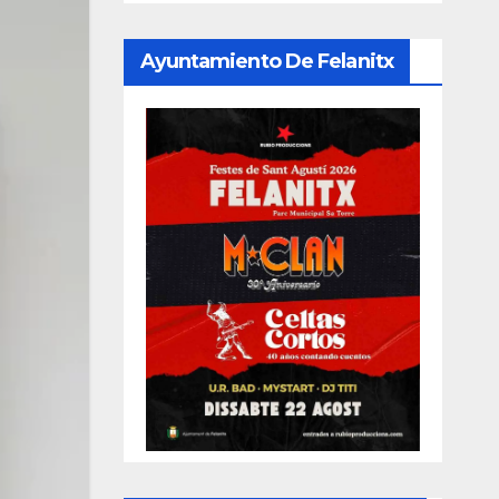
Ayuntamiento De Felanitx