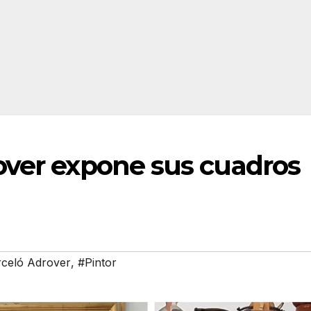
over expone sus cuadros
rceló Adrover
,
#Pintor