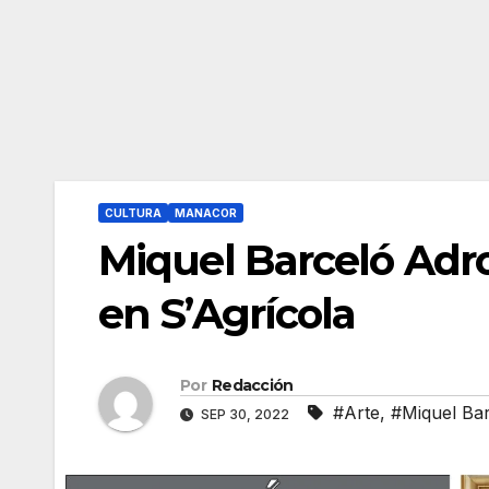
CULTURA
MANACOR
Miquel Barceló Adr
en S’Agrícola
Por
Redacción
#Arte
,
#Miquel Ba
SEP 30, 2022