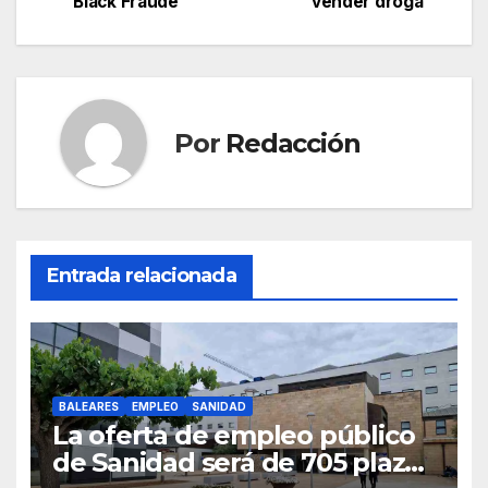
“Black Fraude”
vender droga
b
A
a
ar
entradas
o
p
m
tir
o
p
k
Por
Redacción
Entrada relacionada
BALEARES
EMPLEO
SANIDAD
La oferta de empleo público
de Sanidad será de 705 plazas