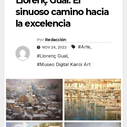
Llorenç Gual: El
sinuoso camino hacia
la excelencia
Por
Redacción
#Arte
,
NOV 24, 2022
#Llorenç Gual
,
#Museo Digital Kairoi Art