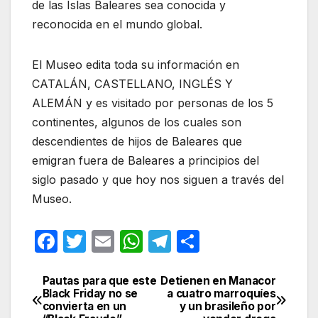
de las Islas Baleares sea conocida y
reconocida en el mundo global.
El Museo edita toda su información en
CATALÁN, CASTELLANO, INGLÉS Y
ALEMÁN y es visitado por personas de los 5
continentes, algunos de los cuales son
descendientes de hijos de Baleares que
emigran fuera de Baleares a principios del
siglo pasado y que hoy nos siguen a través del
Museo.
F
T
E
W
T
C
a
w
m
h
el
o
c
itt
ail
at
e
m
Pautas para que este
Detienen en Manacor
Navegación
Black Friday no se
a cuatro marroquíes
e
er
s
gr
p
convierta en un
y un brasileño por
de