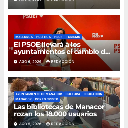
Galmés
MALLORCA
POLÍTICA
PSOE
TURISMO
El PSOE llevará a los
ayuntamientos el cambio de
modelo turístico y de vivienda
AGO 6, 2026
REDACCIÓN
AYUNTAMIENTO DE MANACOR
CULTURA
EDUCACIÓN
MANACOR
PORTO CRISTO
Las bibliotecas de Manacor
rozan los 18.000 usuarios
AGO 5, 2026
REDACCIÓN