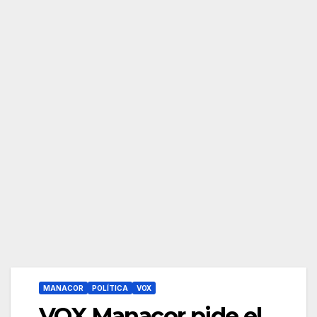
MANACOR
POLÍTICA
VOX
VOX Manacor pide el