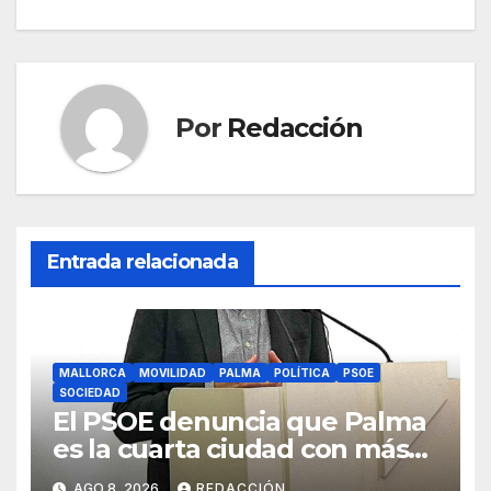
entradas
o
p
m
tir
o
p
k
Por
Redacción
Entrada relacionada
MALLORCA
MOVILIDAD
PALMA
POLÍTICA
PSOE
SOCIEDAD
El PSOE denuncia que Palma
es la cuarta ciudad con más
atascos por el «fracaso» de
AGO 8, 2026
REDACCIÓN