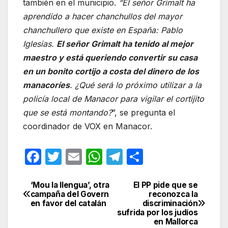
también en el municipio.
“El señor Grimalt ha
aprendido a hacer chanchullos del mayor
chanchullero que existe en España: Pablo
Iglesias.
El señor Grimalt ha tenido al mejor
maestro y está queriendo convertir su casa
en un bonito cortijo a costa del dinero de los
manacoríes
. ¿Qué será lo próximo utilizar a la
policía local de Manacor para vigilar el cortijito
que se está montando?
”, se pregunta el
coordinador de VOX en Manacor.
F
T
E
W
T
C
a
w
m
h
el
o
c
itt
ail
at
e
m
‘Mou la llengua’, otra
El PP pide que se
Navegación
campaña del Govern
reconozca la
e
er
s
gr
p
en favor del catalán
discriminación
de
sufrida por los judíos
b
A
a
ar
en Mallorca