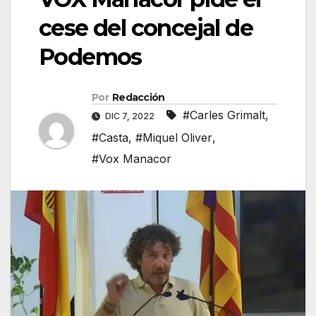
cese del concejal de
Podemos
Por
Redacción
#Carles Grimalt
,
DIC 7, 2022
#Casta
,
#Miquel Oliver
,
#Vox Manacor