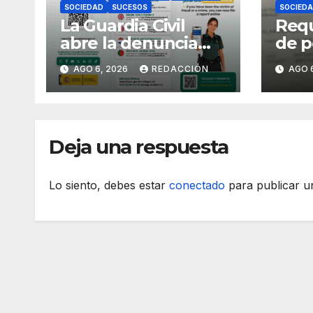
SOCIEDAD
SUCESOS
SOCIED
La Guardia Civil
Requ
abre la denuncia
de p
telemática a los
esta
AGO 6, 2026
REDACCIÓN
AGO 
ciudadanos
tran
europeos
refr
Deja una respuesta
Lo siento, debes estar
conectado
para publicar u