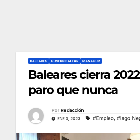
BALEARES
GOVERN BALEAR
MANACOR
Baleares cierra 20
paro que nunca
Por
Redacción
#Empleo
,
#Iago Ne
ENE 3, 2023