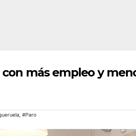
22 con más empleo y men
gueruela
,
#Paro