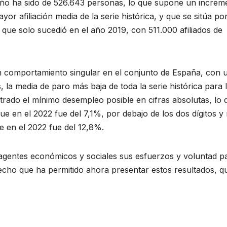
ño ha sido de 526.643 personas, lo que supone un increm
or afiliación media de la serie histórica, y que se sitúa po
que solo sucedió en el año 2019, con 511.000 afiliados de
un comportamiento singular en el conjunto de España, con 
a media de paro más baja de toda la serie histórica para 
strado el mínimo desempleo posible en cifras absolutas, lo 
ue en el 2022 fue del 7,1%, por debajo de los dos dígitos 
e en el 2022 fue del 12,8%.
s agentes económicos y sociales sus esfuerzos y voluntad p
 hecho que ha permitido ahora presentar estos resultados, q