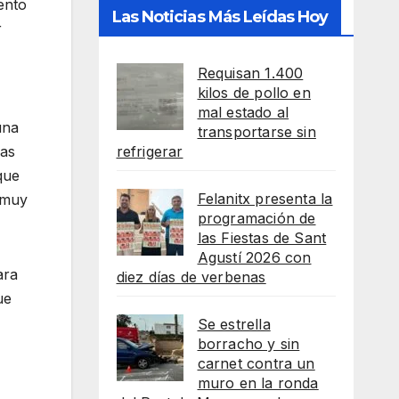
ento
Las Noticias Más Leídas Hoy
r
Requisan 1.400
kilos de pollo en
mal estado al
una
transportarse sin
las
refrigerar
que
Felanitx presenta la
y muy
programación de
las Fiestas de Sant
Agustí 2026 con
ara
diez días de verbenas
ue
Se estrella
borracho y sin
carnet contra un
muro en la ronda