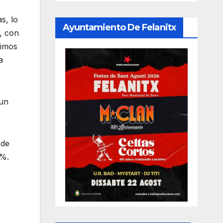
s, lo
Ayuntamiento De Felanitx
, con
nimos
a
 un
 de
3%.