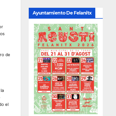
Ayuntamiento De Felanitx
or
vos
ero de
la
e
do el