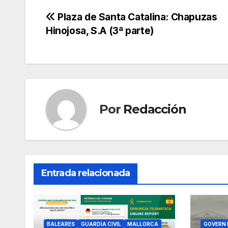
a
w
m
h
el
o
c
itt
ail
at
e
m
Navegación
Plaza de Santa Catalina: Chapuzas
Hinojosa, S.A (3ª parte)
e
er
s
gr
p
de
b
A
a
ar
entradas
o
p
m
tir
o
p
k
Por
Redacción
Entrada relacionada
BALEARES
GUARDIA CIVIL
MALLORCA
GOVERN 