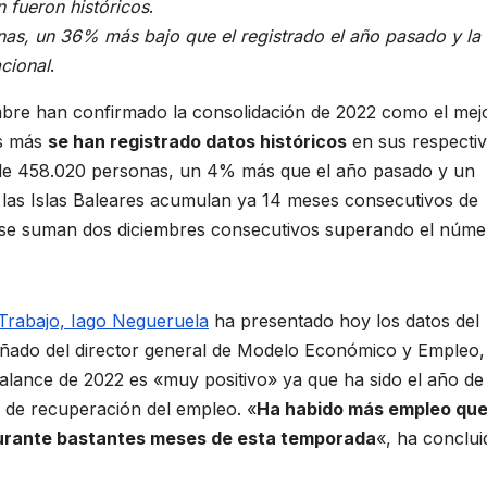
 fueron históricos
.
nas, un 36% más bajo que el registrado el año pasado y la
acional
.
iembre han confirmado la consolidación de 2022 como el mej
es más
se han registrado datos históricos
en sus respecti
ido de 458.020 personas, un 4% más que el año pasado y un
, las Islas Baleares acumulan ya 14 meses consecutivos de
 ya se suman dos diciembres consecutivos superando el núm
Trabajo, Iago Negueruela
ha presentado hoy los datos del
añado del director general de Modelo Económico y Empleo,
alance de 2022 es «muy positivo» ya que ha sido el año de 
 de recuperación del empleo. «
Ha habido más empleo qu
durante bastantes meses de esta temporada
«, ha conclui