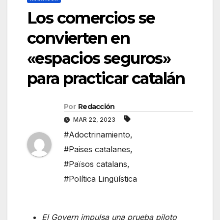
Los comercios se
convierten en
«espacios seguros»
para practicar catalán
Por
Redacción
MAR 22, 2023
#Adoctrinamiento
,
#Paises catalanes
,
#Països catalans
,
#Política Lingüística
El Govern impulsa una prueba piloto