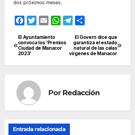
dos próximos meses.
F
T
E
W
T
C
a
w
m
h
el
o
c
itt
ail
at
e
m
El Ayuntamiento
El Govern dice que
Navegación
convoca los ‘Premios
garantiza el estado
e
er
s
gr
p
Ciudad de Manacor
natural de las calas
de
2023’
vírgenes de Manacor
b
A
a
ar
entradas
o
p
m
tir
o
p
k
Por
Redacción
Entrada relacionada