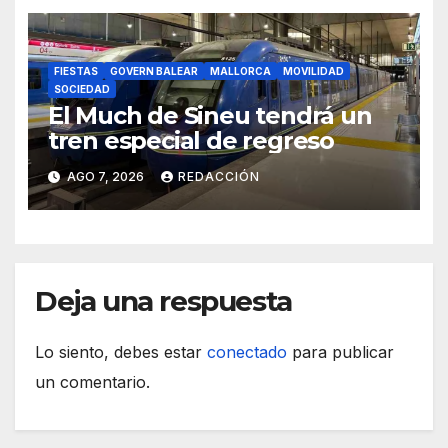
FIESTAS
GOVERN BALEAR
MALLORCA
MOVILIDAD
SOCIEDAD
El Much de Sineu tendrá un
tren especial de regreso
AGO 7, 2026
REDACCIÓN
Deja una respuesta
Lo siento, debes estar
conectado
para publicar
un comentario.