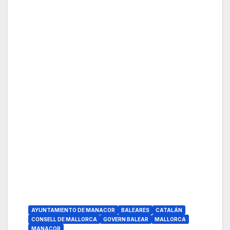
AYUNTAMIENTO DE MANACOR
BALEARES
CATALÁN
CONSELL DE MALLORCA
GOVERN BALEAR
MALLORCA
MANACOR