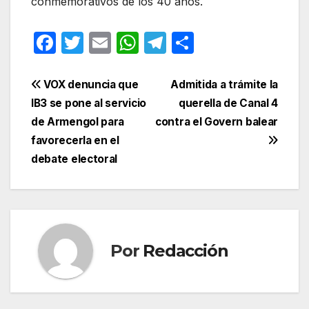
conmemorativos de los 40 años.
F
T
E
W
T
C
a
w
m
h
el
o
c
itt
ail
at
e
m
Navegación
VOX denuncia que
Admitida a trámite la
e
er
s
gr
p
IB3 se pone al servicio
querella de Canal 4
de
de Armengol para
contra el Govern balear
b
A
a
ar
entradas
favorecerla en el
o
p
m
tir
debate electoral
o
p
k
Por
Redacción