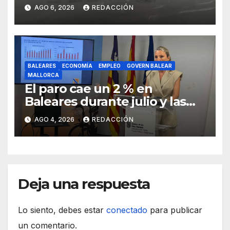
transportarse sin refrigerar
AGO 6, 2026
REDACCIÓN
BALEARES
ECONOMÍA
EMPLEO
GOVERN BALEAR
MALLORCA
El paro cae un 2 % en
Baleares durante julio y las
islas lideran la contratación
AGO 4, 2026
REDACCIÓN
indefinida
Deja una respuesta
Lo siento, debes estar
conectado
para publicar
un comentario.