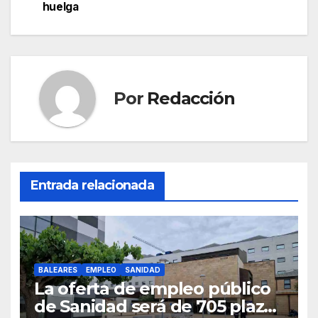
b
A
a
ar
huelga
entradas
o
p
m
tir
o
p
k
Por
Redacción
Entrada relacionada
BALEARES
EMPLEO
SANIDAD
La oferta de empleo público
de Sanidad será de 705 plazas