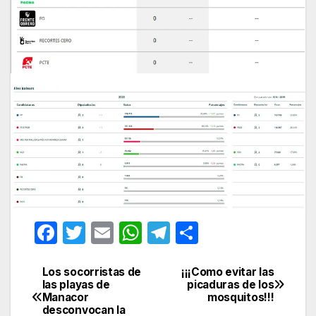
F
T
E
W
T
C
a
w
m
h
el
o
c
itt
ail
at
e
m
Los socorristas de
¡¡¡Como evitar las
Navegación
las playas de
picaduras de los
e
er
s
gr
p
Manacor
mosquitos!!!
de
desconvocan la