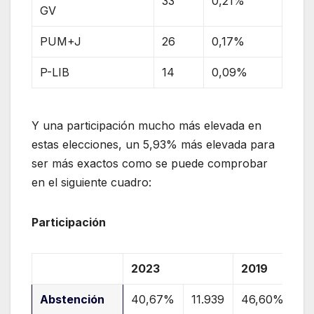
33
0,21%
GV
PUM+J
26
0,17%
P-LIB
14
0,09%
Y una participación mucho más elevada en
estas elecciones, un 5,93% más elevada para
ser más exactos como se puede comprobar
en el siguiente cuadro:
Participación
2023
2019
Abstención
40,67%
11.939
46,60%
13