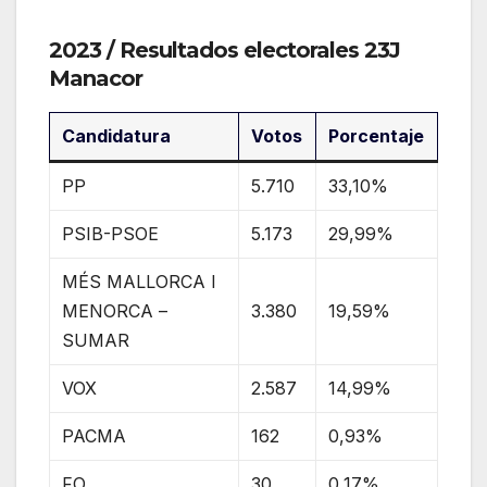
2023
/ Resultados electorales 23J
Manacor
Candidatura
Votos
Porcentaje
PP
5.710
33,10%
PSIB-PSOE
5.173
29,99%
MÉS MALLORCA I
MENORCA –
3.380
19,59%
SUMAR
VOX
2.587
14,99%
PACMA
162
0,93%
FO
30
0,17%