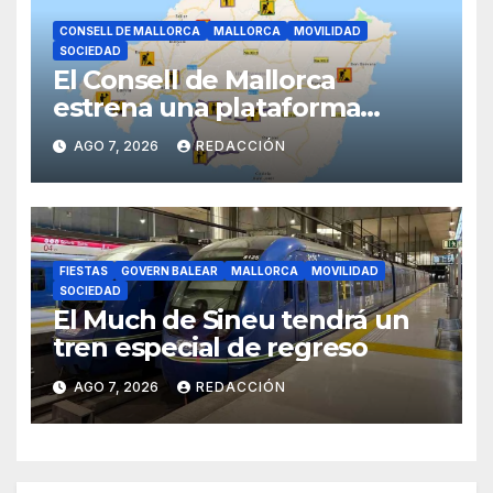
CONSELL DE MALLORCA
MALLORCA
MOVILIDAD
SOCIEDAD
El Consell de Mallorca
estrena una plataforma
inteligente de incidencias
AGO 7, 2026
REDACCIÓN
viarias en tiempo real
FIESTAS
GOVERN BALEAR
MALLORCA
MOVILIDAD
SOCIEDAD
El Much de Sineu tendrá un
tren especial de regreso
AGO 7, 2026
REDACCIÓN