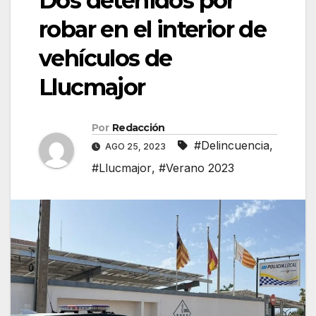
Dos detenidos por
robar en el interior de
vehículos de
Llucmajor
Por
Redacción
#Delincuencia
,
AGO 25, 2023
#Llucmajor
,
#Verano 2023