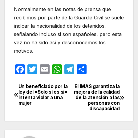
Normalmente en las notas de prensa que
recibimos por parte de la Guardia Civil se suele
indicar la nacionalidad de los detenidos,
señalando incluso si son españoles, pero esta
vez no ha sido así y desconocemos los
motivos.
F
T
E
W
T
C
a
w
m
h
el
o
c
itt
ail
at
e
m
Un beneficiado por la
El IMAS garantiza la
Navegación
ley del «Solo sí es sí»
mejora de la calidad
e
er
s
gr
p
intenta violar a una
de la atención a las
de
mujer
personas con
b
A
a
ar
discapacidad
entradas
o
p
m
tir
o
p