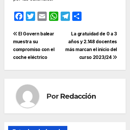
F
T
E
W
T
C
a
w
m
h
el
o
c
itt
ail
at
e
m
Navegación
El Govern balear
La gratuidad de 0 a 3
e
er
s
gr
p
muestra su
años y 2.148 docentes
de
compromiso con el
más marcan el inicio del
b
A
a
ar
entradas
coche eléctrico
curso 2023/24
o
p
m
tir
o
p
k
Por
Redacción