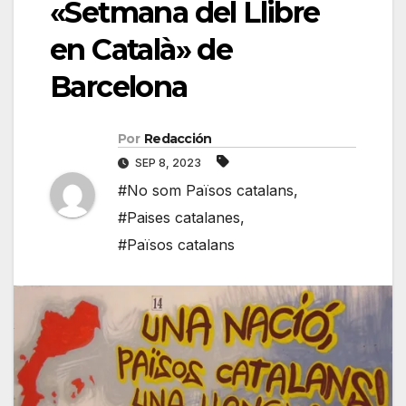
«Setmana del Llibre
en Català» de
Barcelona
Por
Redacción
SEP 8, 2023
#No som Països catalans
,
#Paises catalanes
,
#Països catalans