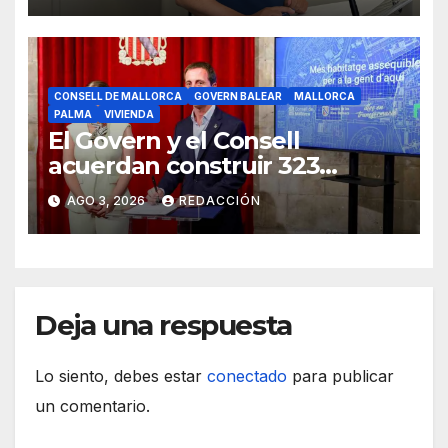
CONSELL DE MALLORCA
GOVERN BALEAR
MALLORCA
PALMA
VIVIENDA
El Govern y el Consell
acuerdan construir 323
viviendas públicas en Palma
AGO 3, 2026
REDACCIÓN
Deja una respuesta
Lo siento, debes estar
conectado
para publicar
un comentario.