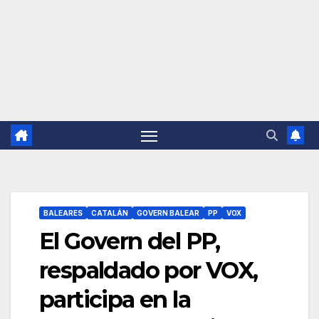
BALEARES
CATALÁN
GOVERN BALEAR
PP
VOX
El Govern del PP,
respaldado por VOX,
participa en la