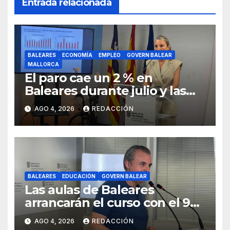
Entrada relacionada
BALEARES
ECONOMÍA
EMPLEO
GOVERN BALEAR
MALLORCA
El paro cae un 2 % en
Baleares durante julio y las
islas lideran la contratación
AGO 4, 2026
REDACCIÓN
indefinida
BALEARES
EDUCACIÓN
GOVERN BALEAR
Las aulas de Baleares
arrancarán el curso con el 99
% de las plazas de profesores
AGO 4, 2026
REDACCIÓN
cubiertas