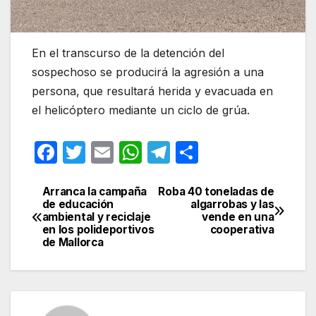
En el transcurso de la detención del
sospechoso se producirá la agresión a una
persona, que resultará herida y evacuada en
el helicóptero mediante un ciclo de grúa.
F
T
E
W
T
C
a
w
m
h
el
o
c
itt
ail
at
e
m
Arranca la campaña
Roba 40 toneladas de
Navegación
de educación
algarrobas y las
e
er
s
gr
p
ambiental y reciclaje
vende en una
de
en los polideportivos
cooperativa
b
A
a
ar
de Mallorca
entradas
o
p
m
tir
o
p
k