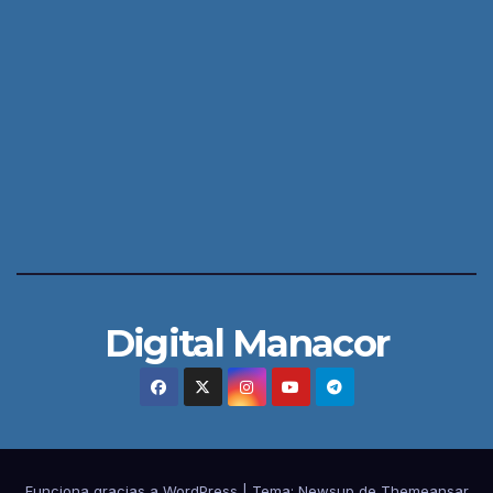
Digital Manacor
Funciona gracias a WordPress
|
Tema:
Newsup
de
Themeansar