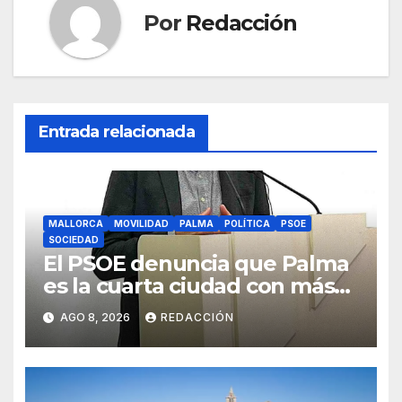
Por
Redacción
Entrada relacionada
MALLORCA
MOVILIDAD
PALMA
POLÍTICA
PSOE
SOCIEDAD
El PSOE denuncia que Palma
es la cuarta ciudad con más
atascos por el «fracaso» de
AGO 8, 2026
REDACCIÓN
Galmés