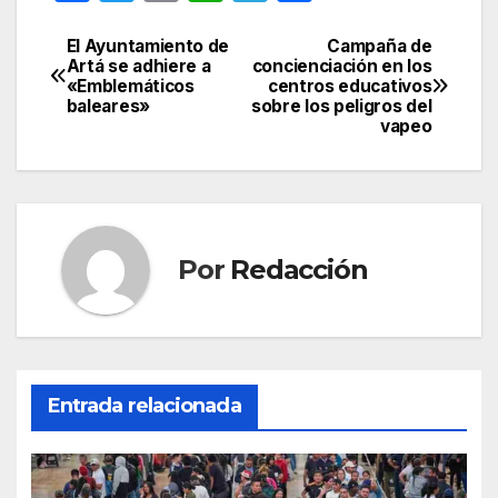
a
w
m
h
el
o
c
itt
ail
at
e
m
El Ayuntamiento de
Campaña de
Navegación
Artá se adhiere a
concienciación en los
e
er
s
gr
p
«Emblemáticos
centros educativos
de
baleares»
sobre los peligros del
b
A
a
ar
vapeo
entradas
o
p
m
tir
o
p
k
Por
Redacción
Entrada relacionada