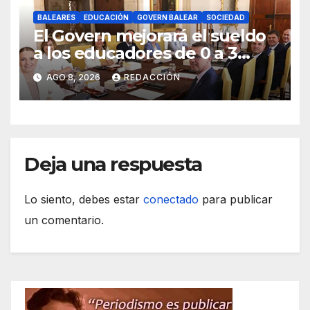
BALEARES
EDUCACIÓN
GOVERN BALEAR
SOCIEDAD
El Govern mejorará el sueldo
a los educadores de 0 a 3
años y pagará sus nóminas
AGO 8, 2026
REDACCIÓN
Deja una respuesta
Lo siento, debes estar
conectado
para publicar
un comentario.