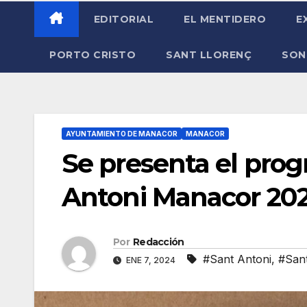
EDITORIAL
EL MENTIDERO
E
PORTO CRISTO
SANT LLORENÇ
SON
AYUNTAMIENTO DE MANACOR
MANACOR
Se presenta el prog
Antoni Manacor 20
Por
Redacción
#Sant Antoni
,
#San
ENE 7, 2024