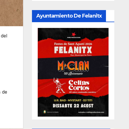
Ayuntamiento De Felanitx
 del
s de