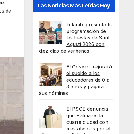
ne
Las Noticias Más Leídas Hoy
os de
Felanitx presenta la
programación de
las Fiestas de Sant
Agustí 2026 con
diez días de verbenas
El Govern mejorará
el sueldo a los
educadores de 0 a
3 años y pagará
sus nóminas
El PSOE denuncia
que Palma es la
cuarta ciudad con
más atascos por el