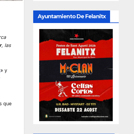
Ayuntamiento De Felanitx
rca
r
, las
a
» y
as que