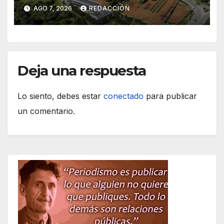
obras de acceso al nuevo
AGO 7, 2026
REDACCIÓN
CEIP de Felanitx
Deja una respuesta
Lo siento, debes estar
conectado
para publicar
un comentario.