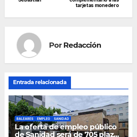
b
A
a
ar
tarjetas monedero
entradas
o
p
m
tir
o
p
k
Por
Redacción
Entrada relacionada
BALEARES
EMPLEO
SANIDAD
La oferta de empleo público
de Sanidad será de 705 plazas