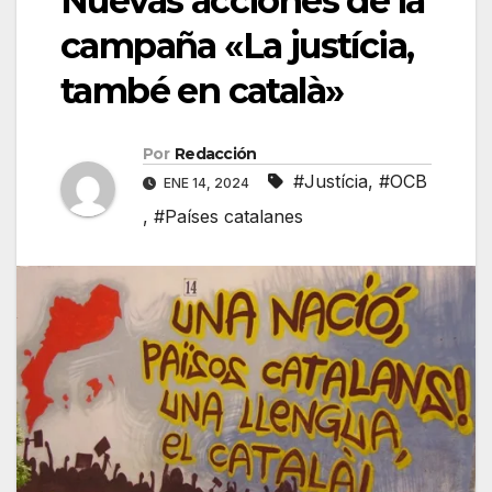
Nuevas acciones de la
campaña «La justícia,
també en català»
Por
Redacción
#Justícia
,
#OCB
ENE 14, 2024
,
#Países catalanes