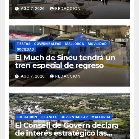
en 2026
AGO 7, 2026
REDACCIÓN
FIESTAS
GOVERN BALEAR
MALLORCA
MOVILIDAD
SOCIEDAD
El Much de Sineu tendrá un
tren especial de regreso
AGO 7, 2026
REDACCIÓN
EDUCACIÓN
FELANITX
GOVERN BALEAR
MALLORCA
El Consell de Govern declara
de interés estratégico las