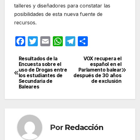
talleres y diseñadores para constatar las
posibilidades de esta nueva fuente de
recursos.
F
T
E
W
T
C
a
w
m
h
el
o
c
itt
ail
at
e
m
Resultados de la
VOX recupera el
Navegación
Encuesta sobre el
español en el
e
er
s
gr
p
uso de Drogas entre
Parlamento balear
de
los estudiantes de
después de 30 años
b
A
a
ar
Secundaria de
de exclusión
entradas
Baleares
o
p
m
tir
o
p
k
Por
Redacción