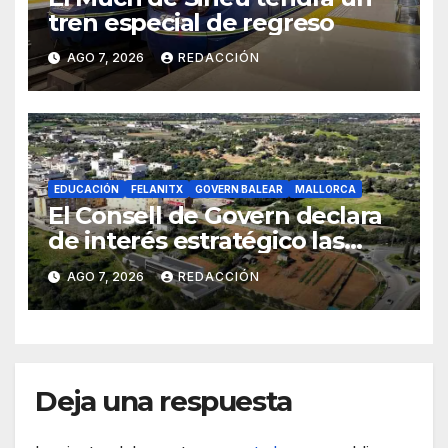
tren especial de regreso
AGO 7, 2026
REDACCIÓN
EDUCACIÓN
FELANITX
GOVERN BALEAR
MALLORCA
El Consell de Govern declara
de interés estratégico las
obras de acceso al nuevo
AGO 7, 2026
REDACCIÓN
CEIP de Felanitx
Deja una respuesta