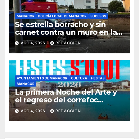
MANACOR
POLICÍA LOCAL DE MANACOR
SUCESOS
Se estrella borracho y sin
carnet contra un muro en la
ronda del Port de Manacor y
AGO 4, 2026
REDACCIÓN
lo destroza
AYUNTAMIENTO DE MANACOR
CULTURA
FIESTAS
MANACOR
La primera Noche del Arte y
el regreso del correfoc
marcan las Fiestas de Verano
AGO 4, 2026
REDACCIÓN
de S’Illot 2026