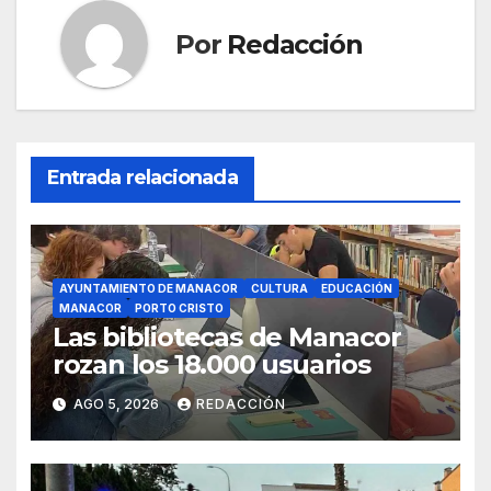
k
Por
Redacción
Entrada relacionada
AYUNTAMIENTO DE MANACOR
CULTURA
EDUCACIÓN
MANACOR
PORTO CRISTO
Las bibliotecas de Manacor
rozan los 18.000 usuarios
AGO 5, 2026
REDACCIÓN