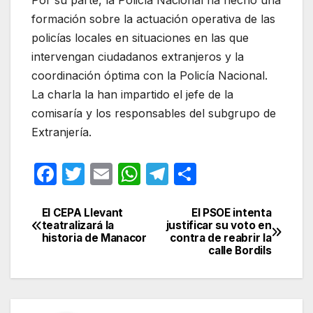
Por su parte, la Policía Nacional ha hecho una
formación sobre la actuación operativa de las
policías locales en situaciones en las que
intervengan ciudadanos extranjeros y la
coordinación óptima con la Policía Nacional.
La charla la han impartido el jefe de la
comisaría y los responsables del subgrupo de
Extranjería.
F
T
E
W
T
C
a
w
m
h
el
o
c
itt
ail
at
e
m
El CEPA Llevant
El PSOE intenta
Navegación
teatralizará la
justificar su voto en
e
er
s
gr
p
historia de Manacor
contra de reabrir la
de
calle Bordils
b
A
a
ar
entradas
o
p
m
tir
o
p