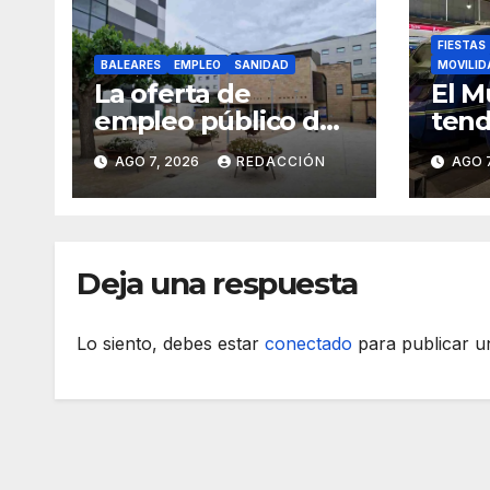
FIESTAS
BALEARES
EMPLEO
SANIDAD
MOVILID
La oferta de
El M
empleo público de
tend
Sanidad será de 705
espe
AGO 7, 2026
REDACCIÓN
AGO 7
plazas en 2026
Deja una respuesta
Lo siento, debes estar
conectado
para publicar u