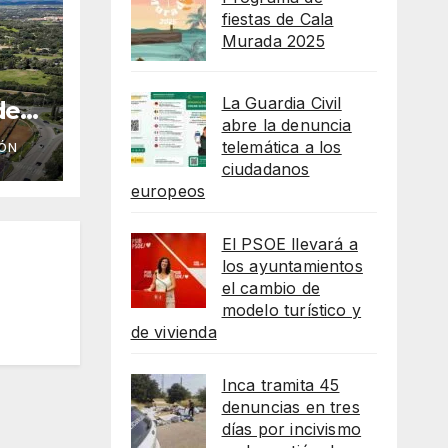
fiestas de Cala
Murada 2025
La Guardia Civil
de
abre la denuncia
ico
telemática a los
ÓN
eso
ciudadanos
e
europeos
El PSOE llevará a
los ayuntamientos
el cambio de
modelo turístico y
de vivienda
Inca tramita 45
denuncias en tres
días por incivismo