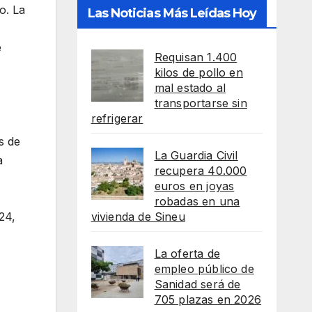
o. La
Las Noticias Más Leídas Hoy
e
Requisan 1.400
kilos de pollo en
mal estado al
transportarse sin
refrigerar
s de
La Guardia Civil
a
recupera 40.000
euros en joyas
robadas en una
24,
vivienda de Sineu
La oferta de
empleo público de
Sanidad será de
705 plazas en 2026