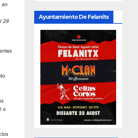
 en
Ayuntamiento De Felanitx
l 28
entes
nto
os
l o
clos