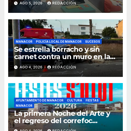
AGO 5, 2026
REDACCIÓN
MANACOR
POLICÍA LOCAL DE MANACOR
SUCESOS
Se estrella borracho y sin
carnet contra un muro en la
ronda del Port de Manacor y
AGO 4, 2026
REDACCIÓN
lo destroza
AYUNTAMIENTO DE MANACOR
CULTURA
FIESTAS
MANACOR
La primera Noche del Arte y
el regreso del correfoc
marcan las Fiestas de Verano
AGO 4, 2026
REDACCIÓN