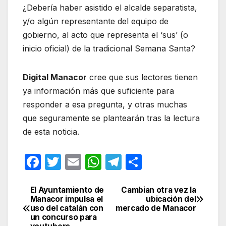
¿Debería haber asistido el alcalde separatista,
y/o algún representante del equipo de
gobierno, al acto que representa el ‘sus’ (o
inicio oficial) de la tradicional Semana Santa?
Digital Manacor
cree que sus lectores tienen
ya información más que suficiente para
responder a esa pregunta, y otras muchas
que seguramente se plantearán tras la lectura
de esta noticia.
F
T
E
W
T
C
a
w
m
h
el
o
c
itt
ail
at
e
m
El Ayuntamiento de
Cambian otra vez la
Navegación
Manacor impulsa el
ubicación del
e
er
s
gr
p
uso del catalán con
mercado de Manacor
de
un concurso para