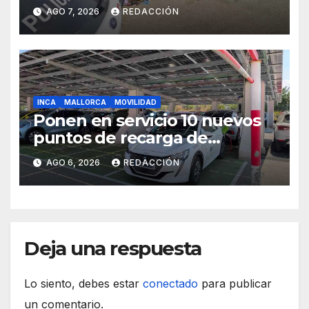
gestión de residuos
AGO 7, 2026
REDACCIÓN
INCA
MALLORCA
MOVILIDAD
Ponen en servicio 10 nuevos
puntos de recarga de
vehículos eléctricos en el
AGO 6, 2026
REDACCIÓN
Hospital de Inca
Deja una respuesta
Lo siento, debes estar
conectado
para publicar
un comentario.