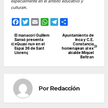
especialmente en el ámbito educativo y
cultural
«.
F
T
E
W
T
C
a
w
m
h
el
o
c
itt
ail
at
e
m
El manacorí Guillem
Ayuntamiento de
Navegación
Sansó presenta
Inca y C.E.
e
er
s
gr
p
«Quasi nu» en el
Constancia
de
Espai 36 de Sant
homenajean al ex
b
A
a
ar
Llorenç
alcalde Miquel
entradas
Beltran
o
p
m
tir
o
p
k
Por
Redacción