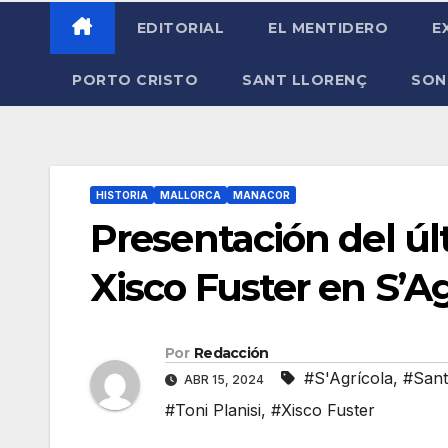
EDITORIAL
EL MENTIDERO
E
PORTO CRISTO
SANT LLORENÇ
SON
HISTORIA
MALLORCA
MANACOR
Presentación del últ
Xisco Fuster en S’Ag
Por
Redacción
#S'Agrícola
,
#San
ABR 15, 2024
#Toni Planisi
,
#Xisco Fuster