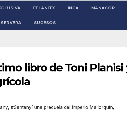
XCLUSIVA
FELANITX
INCA
MANACOR
 SERVERA
SUCESOS
imo libro de Toni Planisi 
rícola
tany
,
#Santanyí una precuela del Imperio Mallorquín
,