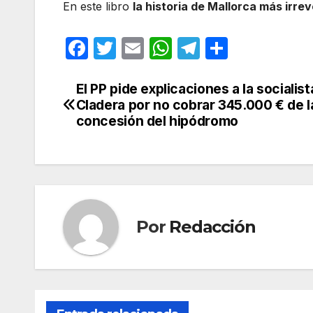
En este libro
la historia de Mallorca más irr
F
T
E
W
T
C
a
w
m
h
el
o
c
itt
ail
at
e
m
El PP pide explicaciones a la socialist
Navegación
Cladera por no cobrar 345.000 € de l
e
er
s
gr
p
de
concesión del hipódromo
b
A
a
ar
entradas
o
p
m
tir
o
p
k
Por
Redacción