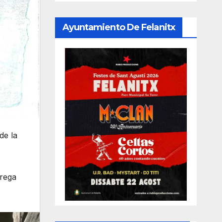
Ayuntamiento De Felanitx
de la
trega