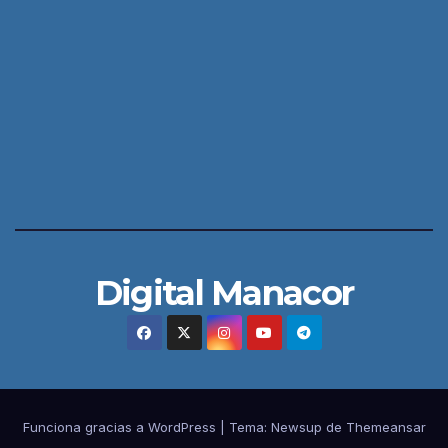
Digital Manacor
Funciona gracias a WordPress
|
Tema:
Newsup
de
Themeansar