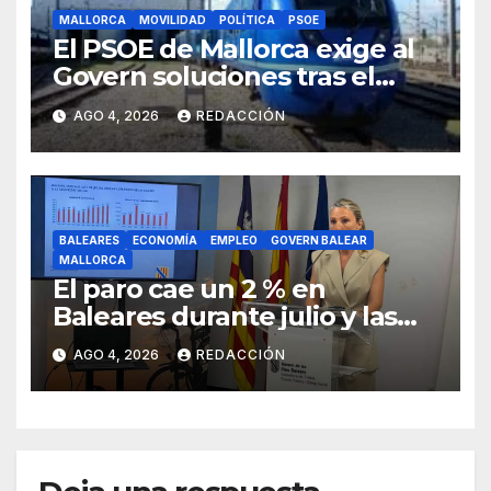
MALLORCA
MOVILIDAD
POLÍTICA
PSOE
El PSOE de Mallorca exige al
Govern soluciones tras el
tijeretazo de trenes en
AGO 4, 2026
REDACCIÓN
agosto
BALEARES
ECONOMÍA
EMPLEO
GOVERN BALEAR
MALLORCA
El paro cae un 2 % en
Baleares durante julio y las
islas lideran la contratación
AGO 4, 2026
REDACCIÓN
indefinida