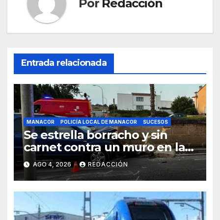
Por
Redacción
Entrada relacionada
MANACOR
POLICÍA LOCAL DE MANACOR
SUCESOS
Se estrella borracho y sin
carnet contra un muro en la
ronda del Port de Manacor y
AGO 4, 2026
REDACCIÓN
lo destroza