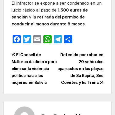
El infractor se expone a ser condenado en un
juicio rápido al pago de
1.500 euros de
sanción
y la
retirada del permiso de
conducir al menos durante 8 meses
.
F
T
E
W
T
C
a
w
m
h
el
o
c
itt
ail
at
e
m
Navegación
El Consell de
Detenido por robar en
e
er
s
gr
p
Mallorca da dinero para
20 vehículos
de
eliminar la violencia
aparcados en las playas
b
A
a
ar
entradas
política hacia las
de Sa Rapita, Ses
o
p
m
tir
mujeres en Bolivia
Covetes y Es Trenc
o
p
k