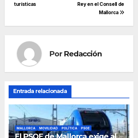
entradas
turísticas
Rey en el Consell de
o
p
m
tir
Mallorca
o
p
k
Por
Redacción
Entrada relacionada
MALLORCA
MOVILIDAD
POLÍTICA
PSOE
El PSOE de Mallorca exige al