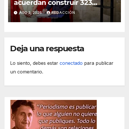
acuerdan construir 323
viviendas públicas en Palma
AGO 3, 2026
REDACCIÓN
Deja una respuesta
Lo siento, debes estar
conectado
para publicar
un comentario.