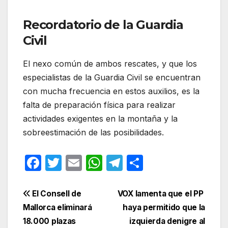
Recordatorio de la Guardia
Civil
El nexo común de ambos rescates, y que los
especialistas de la Guardia Civil se encuentran
con mucha frecuencia en estos auxilios, es la
falta de preparación física para realizar
actividades exigentes en la montaña y la
sobreestimación de las posibilidades.
F
T
E
W
T
C
a
w
m
h
el
o
c
itt
ail
at
e
m
Navegación
El Consell de
VOX lamenta que el PP
e
er
s
gr
p
Mallorca eliminará
haya permitido que la
de
18.000 plazas
izquierda denigre al
b
A
a
ar