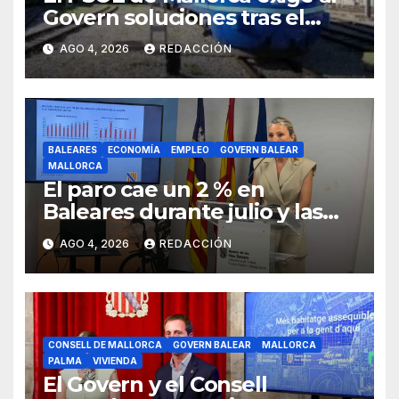
Govern soluciones tras el
tijeretazo de trenes en
AGO 4, 2026
REDACCIÓN
agosto
BALEARES
ECONOMÍA
EMPLEO
GOVERN BALEAR
MALLORCA
El paro cae un 2 % en
Baleares durante julio y las
islas lideran la contratación
AGO 4, 2026
REDACCIÓN
indefinida
CONSELL DE MALLORCA
GOVERN BALEAR
MALLORCA
PALMA
VIVIENDA
El Govern y el Consell