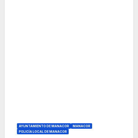
AYUNTAMIENTO DE MANACOR
MANACOR
POLICÍA LOCAL DE MANACOR