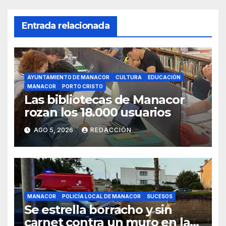
Entrada relacionada
AYUNTAMIENTO DE MANACOR
CULTURA
EDUCACIÓN
MANACOR
PORTO CRISTO
Las bibliotecas de Manacor
rozan los 18.000 usuarios
AGO 5, 2026
REDACCIÓN
MANACOR
POLICÍA LOCAL DE MANACOR
SUCESOS
Se estrella borracho y sin
carnet contra un muro en la