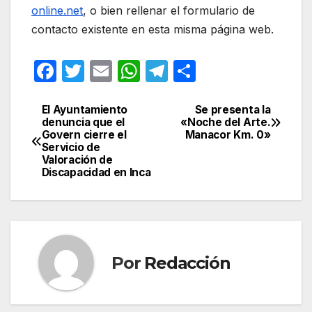
online.net
, o bien rellenar el formulario de
contacto existente en esta misma página web.
F
T
E
W
T
C
a
w
m
h
el
o
c
itt
ail
at
e
m
El Ayuntamiento
Se presenta la
Navegación
denuncia que el
«Noche del Arte.
e
er
s
gr
p
Govern cierre el
Manacor Km. 0»
de
Servicio de
b
A
a
ar
Valoración de
entradas
Discapacidad en Inca
o
p
m
tir
o
p
k
Por
Redacción