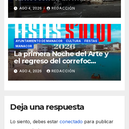
ronda del Port de Manacor y
AGO 4, 2026
REDACCIÓN
lo destroza
AYUNTAMIENTO DE MANACOR
CULTURA
FIESTAS
MANACOR
La primera Noche del Arte y
el regreso del correfoc
marcan las Fiestas de Verano
AGO 4, 2026
REDACCIÓN
de S’Illot 2026
Deja una respuesta
Lo siento, debes estar
conectado
para publicar