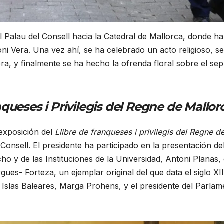
del Palau del Consell hacia la Catedral de Mallorca, donde h
ni Vera. Una vez ahí, se ha celebrado un acto religioso, s
ra, y finalmente se ha hecho la ofrenda floral sobre el se
nqueses i Privilegis del Regne de Mallo
exposición del
Llibre de franqueses i privilegis del Regne d
Consell. El presidente ha participado en la presentación de
cho y de las Instituciones de la Universidad, Antoni Planas,
ues- Forteza, un ejemplar original del que data el siglo XII
s Islas Baleares, Marga Prohens, y el presidente del Parla