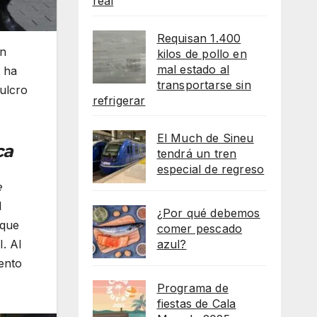
real
Requisan 1.400
an
kilos de pollo en
mal estado al
e ha
transportarse sin
pulcro
refrigerar
El Much de Sineu
rca
tendrá un tren
especial de regreso
e
l
¿Por qué debemos
 que
comer pescado
azul?
I. Al
mento
Programa de
fiestas de Cala