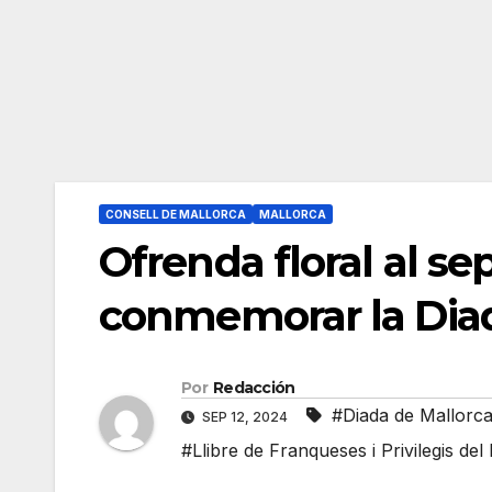
CONSELL DE MALLORCA
MALLORCA
Ofrenda floral al se
conmemorar la Diad
Por
Redacción
#Diada de Mallorc
SEP 12, 2024
#Llibre de Franqueses i Privilegis de