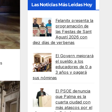
Las Noticias Más Leídas Hoy
Felanitx presenta la
programación de
las Fiestas de Sant
Agustí 2026 con
diez días de verbenas
El Govern mejorará
el sueldo a los
os
educadores de 0 a
3 años y pagará
sus nóminas
El PSOE denuncia
que Palma es la
cuarta ciudad con
más atascos por el