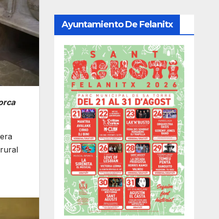
Ayuntamiento De Felanitx
orca
jera
rural