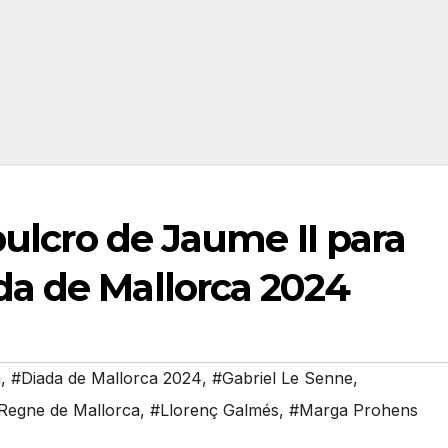
pulcro de Jaume II para
a de Mallorca 2024
a
,
#Diada de Mallorca 2024
,
#Gabriel Le Senne
,
l Regne de Mallorca
,
#Llorenç Galmés
,
#Marga Prohens