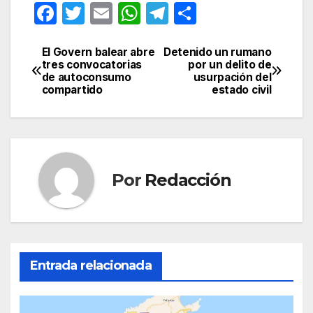
F
T
E
W
T
C
a
w
m
h
el
o
c
itt
ail
at
e
m
El Govern balear abre
Detenido un rumano
Navegación
tres convocatorias
por un delito de
e
er
s
gr
p
de autoconsumo
usurpación del
de
compartido
estado civil
b
A
a
ar
entradas
o
p
m
tir
o
p
k
Por
Redacción
Entrada relacionada