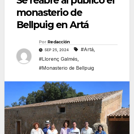
Se reabre al público el
monasterio de
Bellpuig en Artá
Por
Redacción
#Artá
,
SEP 25, 2024
#Llorenç Galmés
,
#Monasterio de Bellpuig