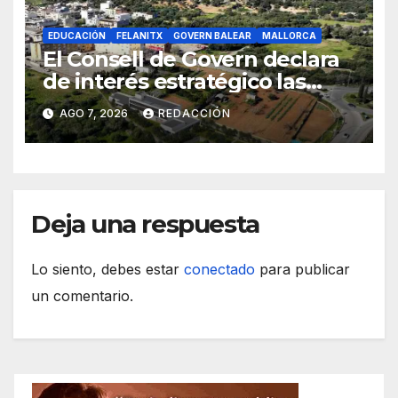
EDUCACIÓN
FELANITX
GOVERN BALEAR
MALLORCA
El Consell de Govern declara
de interés estratégico las
obras de acceso al nuevo
AGO 7, 2026
REDACCIÓN
CEIP de Felanitx
Deja una respuesta
Lo siento, debes estar
conectado
para publicar
un comentario.