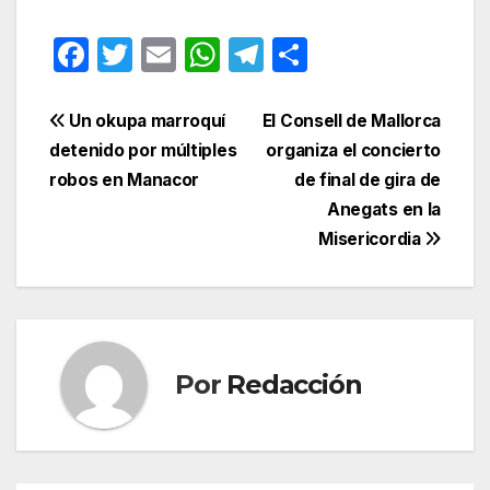
F
T
E
W
T
C
a
w
m
h
el
o
c
itt
ail
at
e
m
Navegación
Un okupa marroquí
El Consell de Mallorca
e
er
s
gr
p
detenido por múltiples
organiza el concierto
de
robos en Manacor
de final de gira de
b
A
a
ar
entradas
Anegats en la
o
p
m
tir
Misericordia
o
p
k
Por
Redacción