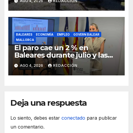
AGO 4, 2026
REDACCIÓN
agosto
BALEARES
ECONOMÍA
EMPLEO
GOVERN BALEAR
MALLORCA
El paro cae un 2 % en
Baleares durante julio y las
islas lideran la contratación
AGO 4, 2026
REDACCIÓN
indefinida
Deja una respuesta
Lo siento, debes estar
conectado
para publicar
un comentario.