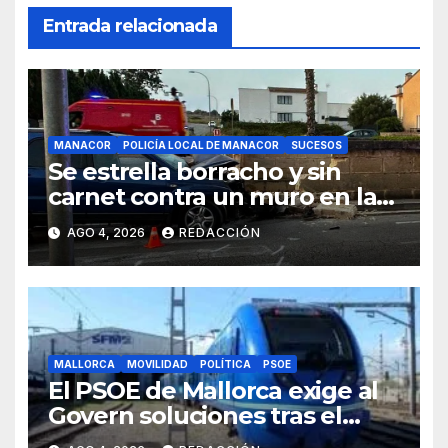
Entrada relacionada
MANACOR
POLICÍA LOCAL DE MANACOR
SUCESOS
Se estrella borracho y sin
carnet contra un muro en la
ronda del Port de Manacor y
AGO 4, 2026
REDACCIÓN
lo destroza
MALLORCA
MOVILIDAD
POLÍTICA
PSOE
El PSOE de Mallorca exige al
Govern soluciones tras el
tijeretazo de trenes en