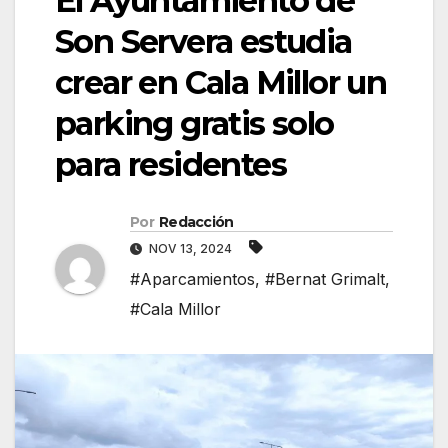
El Ayuntamiento de
Son Servera estudia
crear en Cala Millor un
parking gratis solo
para residentes
Por
Redacción
NOV 13, 2024
#Aparcamientos
,
#Bernat Grimalt
,
#Cala Millor