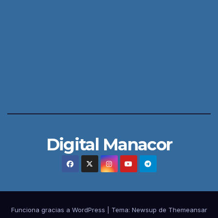
Digital Manacor
Funciona gracias a WordPress
|
Tema:
Newsup
de
Themeansar