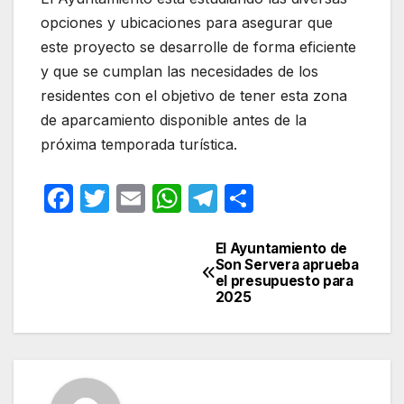
opciones y ubicaciones para asegurar que
este proyecto se desarrolle de forma eficiente
y que se cumplan las necesidades de los
residentes con el objetivo de tener esta zona
de aparcamiento disponible antes de la
próxima temporada turística.
F
T
E
W
T
C
a
w
m
h
el
o
c
itt
ail
at
e
m
El Ayuntamiento de
Navegación
Son Servera aprueba
e
er
s
gr
p
el presupuesto para
de
2025
b
A
a
ar
entradas
o
p
m
tir
o
p
k