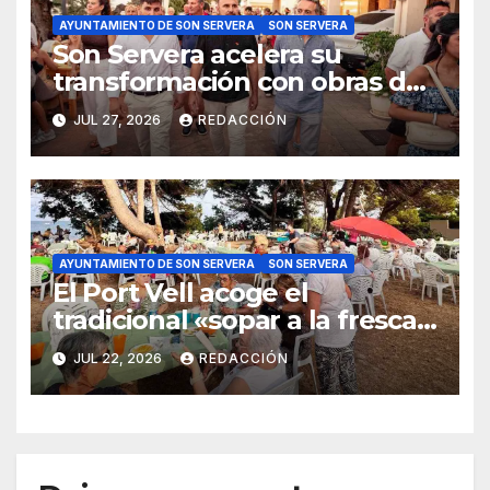
AYUNTAMIENTO DE SON SERVERA
SON SERVERA
Son Servera acelera su
transformación con obras de
asfaltado, limpiezas a presión
JUL 27, 2026
REDACCIÓN
y sanciones
AYUNTAMIENTO DE SON SERVERA
SON SERVERA
El Port Vell acoge el
tradicional «sopar a la fresca»
de la Gent Gran de Son
JUL 22, 2026
REDACCIÓN
Servera