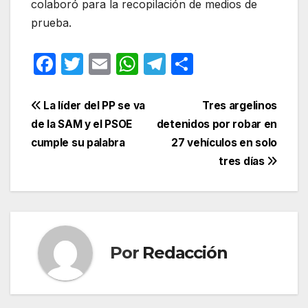
colaboró para la recopilación de medios de
prueba.
F
T
E
W
T
C
a
w
m
h
el
o
c
itt
ail
at
e
m
Navegación
La líder del PP se va
Tres argelinos
e
er
s
gr
p
de la SAM y el PSOE
detenidos por robar en
de
cumple su palabra
27 vehículos en solo
b
A
a
ar
entradas
tres días
o
p
m
tir
o
p
k
Por
Redacción