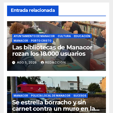
Entrada relacionada
AYUNTAMIENTO DE MANACOR
CULTURA
EDUCACIÓN
MANACOR
PORTO CRISTO
Las bibliotecas de Manacor
rozan los 18.000 usuarios
AGO 5, 2026
REDACCIÓN
MANACOR
POLICÍA LOCAL DE MANACOR
SUCESOS
Se estrella borracho y sin
carnet contra un muro en la