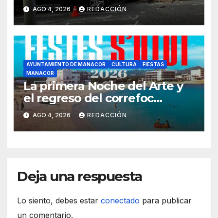
ronda del Port de Manacor y
AGO 4, 2026
REDACCIÓN
lo destroza
AYUNTAMIENTO DE MANACOR
CULTURA
FIESTAS
MANACOR
La primera Noche del Arte y
el regreso del correfoc
marcan las Fiestas de Verano
AGO 4, 2026
REDACCIÓN
de S’Illot 2026
Deja una respuesta
Lo siento, debes estar
conectado
para publicar
un comentario.