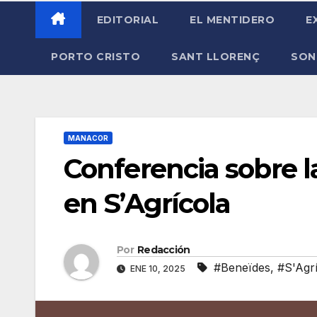
EDITORIAL
EL MENTIDERO
E
PORTO CRISTO
SANT LLORENÇ
SON
MANACOR
Conferencia sobre l
en S’Agrícola
Por
Redacción
#Beneïdes
,
#S'Agr
ENE 10, 2025