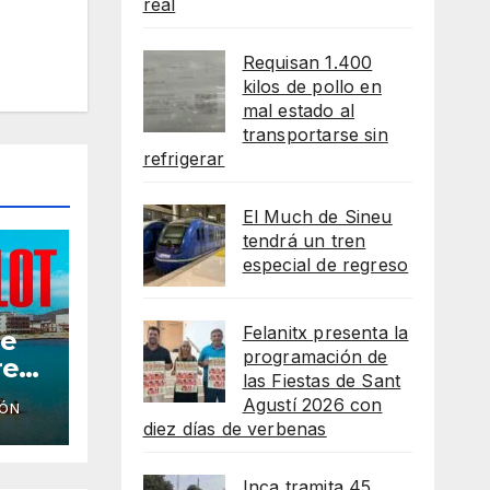
real
Requisan 1.400
kilos de pollo en
mal estado al
transportarse sin
refrigerar
El Much de Sineu
tendrá un tren
especial de regreso
Felanitx presenta la
he
programación de
reso
las Fiestas de Sant
Agustí 2026 con
IÓN
as
diez días de verbenas
lot
Inca tramita 45