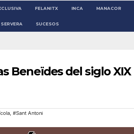
XCLUSIVA
FELANITX
INCA
MANACOR
 SERVERA
SUCESOS
as Beneïdes del siglo XIX
ícola
,
#Sant Antoni