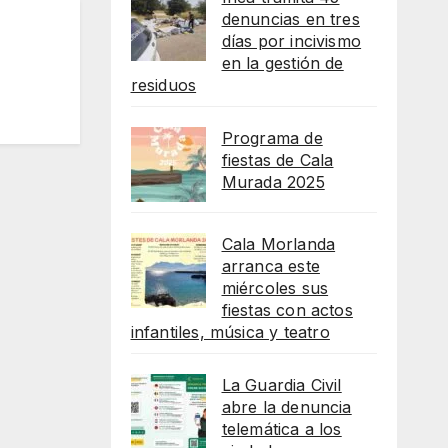
denuncias en tres
días por incivismo
en la gestión de
residuos
Programa de
fiestas de Cala
Murada 2025
Cala Morlanda
arranca este
miércoles sus
fiestas con actos
infantiles, música y teatro
La Guardia Civil
abre la denuncia
telemática a los