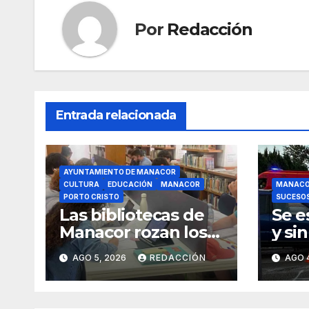
o
p
k
Por
Redacción
Entrada relacionada
AYUNTAMIENTO DE MANACOR
CULTURA
EDUCACIÓN
MANACOR
MANAC
PORTO CRISTO
SUCESO
Las bibliotecas de
Se e
Manacor rozan los
y si
18.000 usuarios
un m
AGO 5, 2026
REDACCIÓN
AGO 
rond
Mana
dest