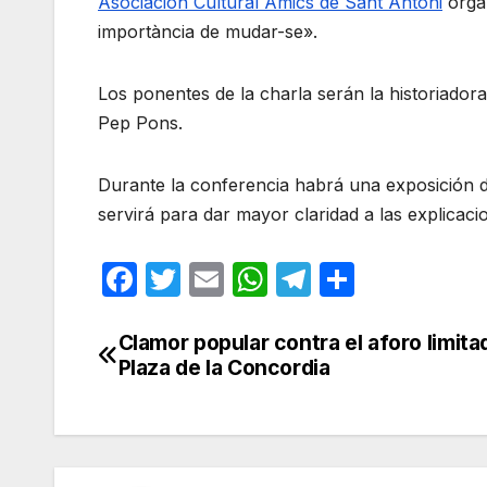
Asociación Cultural Amics de Sant Antoni
organ
importància de mudar-se».
Los ponentes de la charla serán la historiadora
Pep Pons.
Durante la conferencia habrá una exposición d
servirá para dar mayor claridad a las explicac
F
T
E
W
T
C
a
w
m
h
el
o
c
itt
ail
at
e
m
Clamor popular contra el aforo limita
Navegación
Plaza de la Concordia
e
er
s
gr
p
de
b
A
a
ar
entradas
o
p
m
tir