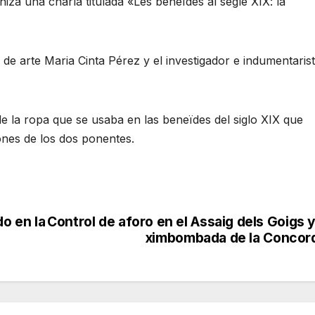
iza una charla titulada «Les beneïdes al segle XIX: la
 de arte Maria Cinta Pérez y el investigador e indumentaris
e la ropa que se usaba en las beneïdes del siglo XIX que
iones de los dos ponentes.
do en la
Control de aforo en el Assaig dels Goigs y
ximbombada de la Concor