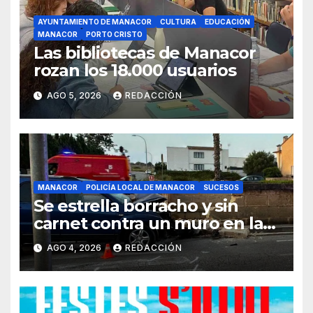
AYUNTAMIENTO DE MANACOR
CULTURA
EDUCACIÓN
MANACOR
PORTO CRISTO
Las bibliotecas de Manacor
rozan los 18.000 usuarios
AGO 5, 2026
REDACCIÓN
MANACOR
POLICÍA LOCAL DE MANACOR
SUCESOS
Se estrella borracho y sin
carnet contra un muro en la
ronda del Port de Manacor y
AGO 4, 2026
REDACCIÓN
lo destroza