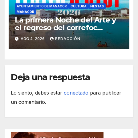
AYUNTAMIENTO DE MANACOR
CULTURA
FIESTAS
MANACOR
La primera Noche del Arte y
el regreso del correfoc
marcan las Fiestas de Verano
AGO 4, 2026
REDACCIÓN
de S’Illot 2026
Deja una respuesta
Lo siento, debes estar
conectado
para publicar
un comentario.