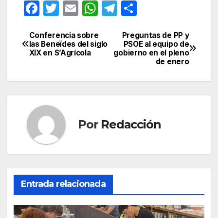
F
T
E
W
T
C
a
w
m
h
el
o
c
itt
ail
at
e
m
Conferencia sobre
Preguntas de PP y
Navegación
las Beneïdes del siglo
PSOE al equipo de
e
er
s
gr
p
XIX en S’Agrícola
gobierno en el pleno
de
de enero
b
A
a
ar
entradas
o
p
m
tir
o
p
k
Por
Redacción
Entrada relacionada