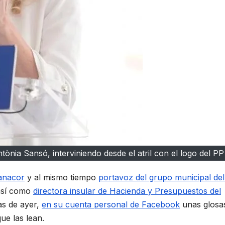
nia Sansó, interviniendo desde el atril con el logo del PP
anacor
y al mismo tiempo
portavoz del grupo municipal de
así como
directora insular de Hacienda y Presupuestos del
as de ayer,
en su cuenta personal de Facebook
unas glosa
que las lean.