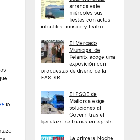
arranca este
miércoles sus
fiestas con actos
infantiles, música y teatro
El Mercado
Municipal de
Felanitx acoge una
exposición con
mos
propuestas de diseño de la
EASDIB
que
El PSOE de
Mallorca exige
y»
lo
soluciones al
Govern tras el
tijeretazo de trenes en agosto
ntazo
La primera Noche
co»