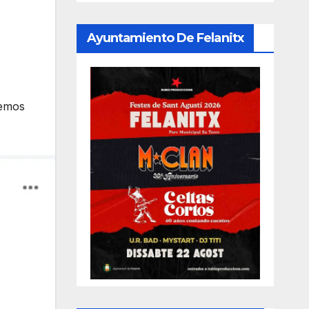
Ayuntamiento De Felanitx
hemos