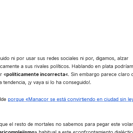
ido ni por usar sus redes sociales ni por, digamos, alzar
icamente a sus rivales políticos. Hablando en plata podría
r «
políticamente incorrecta
«. Sin embargo parece claro 
tendencia, ¡y vaya si lo ha conseguido!.
alde
porque «Manacor se está convirtiendo en ciudad sin le
que el resto de mortales no sabemos para pegar este vola
ricomplejismo
» habitual a este «confrontamiento dialécti