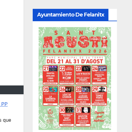
Ayuntamiento De Felanitx
l PP
s que