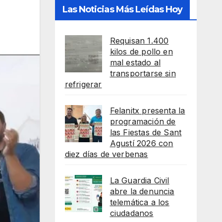
Las Noticias Más Leídas Hoy
Requisan 1.400
kilos de pollo en
mal estado al
transportarse sin
refrigerar
Felanitx presenta la
programación de
las Fiestas de Sant
Agustí 2026 con
diez días de verbenas
La Guardia Civil
abre la denuncia
telemática a los
ciudadanos