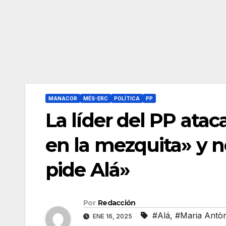
MANACOR
MÉS-ERC
POLÍTICA
PP
La líder del PP ata
en la mezquita» y no
pide Alá»
Por
Redacción
#Alá
,
#Maria Antò
ENE 16, 2025