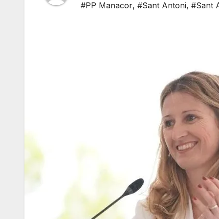
#PP Manacor
,
#Sant Antoni
,
#Sant 