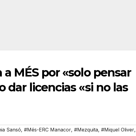
ca a MÉS por «solo pensar
 dar licencias «si no las
nia Sansó
,
#Més-ERC Manacor
,
#Mezquita
,
#Miquel Oliver
,