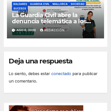
BALEARES
GUARDIA CIVIL
MALLORCA
SOCIEDAD
SUCESOS
La Guardia Civil abre la
denuncia telemática a los
ciudadanos europeos
AGO 6, 2026
REDACCIÓN
Deja una respuesta
Lo siento, debes estar
conectado
para publicar
un comentario.