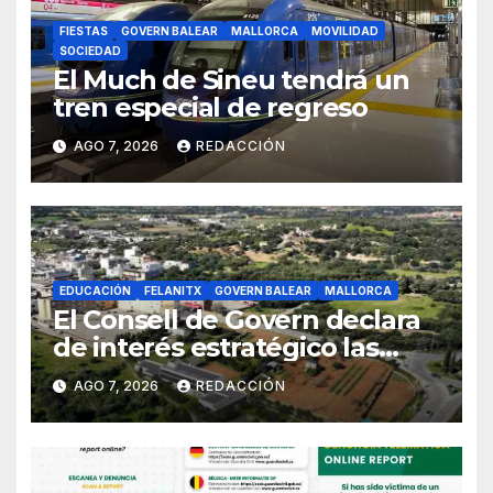
FIESTAS
GOVERN BALEAR
MALLORCA
MOVILIDAD
SOCIEDAD
El Much de Sineu tendrá un
tren especial de regreso
AGO 7, 2026
REDACCIÓN
EDUCACIÓN
FELANITX
GOVERN BALEAR
MALLORCA
El Consell de Govern declara
de interés estratégico las
obras de acceso al nuevo
AGO 7, 2026
REDACCIÓN
CEIP de Felanitx