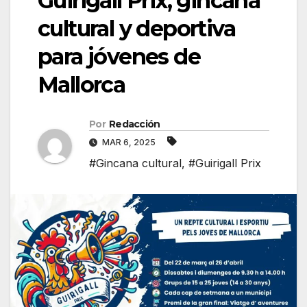
Guirigall Prix, gincana
cultural y deportiva
para jóvenes de
Mallorca
Por
Redacción
MAR 6, 2025
#Gincana cultural
,
#Guirigall Prix