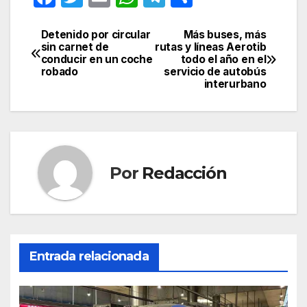
a
w
m
h
el
o
c
itt
ail
at
e
m
Detenido por circular
Más buses, más
Navegación
sin carnet de
rutas y líneas Aerotib
e
er
s
gr
p
conducir en un coche
todo el año en el
de
robado
servicio de autobús
b
A
a
ar
interurbano
entradas
o
p
m
tir
o
p
k
Por
Redacción
Entrada relacionada