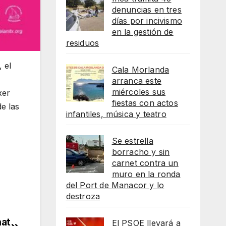
denuncias en tres
días por incivismo
en la gestión de
residuos
 el
Cala Morlanda
arranca este
miércoles sus
xer
fiestas con actos
e las
infantiles, música y teatro
Se estrella
borracho y sin
carnet contra un
muro en la ronda
del Port de Manacor y lo
destroza
nat
El PSOE llevará a