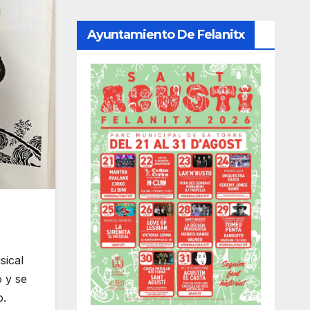
Ayuntamiento De Felanitx
sical
 y se
o.