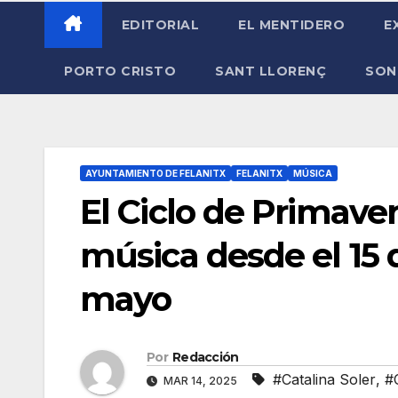
EDITORIAL
EL MENTIDERO
E
PORTO CRISTO
SANT LLORENÇ
SON
AYUNTAMIENTO DE FELANITX
FELANITX
MÚSICA
El Ciclo de Primaver
música desde el 15 
mayo
Por
Redacción
#Catalina Soler
,
#
MAR 14, 2025