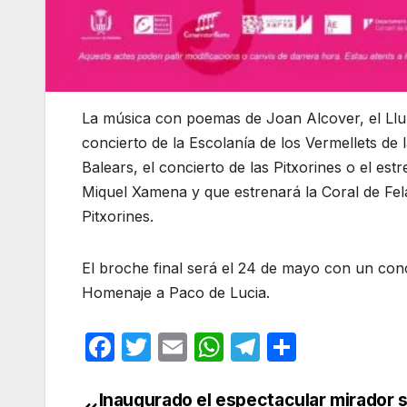
La música con poemas de Joan Alcover, el Llull 
concierto de la Escolanía de los Vermellets de 
Balears, el concierto de las Pitxorines o el est
Miquel Xamena y que estrenará la Coral de Felan
Pitxorines.
El broche final será el 24 de mayo con un co
Homenaje a Paco de Lucia.
F
T
E
W
T
C
a
w
m
h
el
o
c
itt
ail
at
e
m
Inaugurado el espectacular mirador 